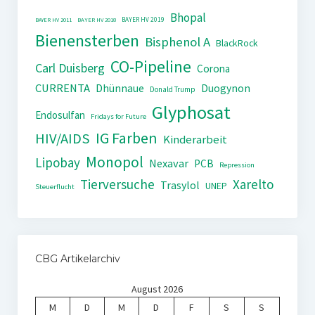
Bhopal
BAYER HV 2019
BAYER HV 2011
BAYER HV 2018
Bienensterben
Bisphenol A
BlackRock
CO-Pipeline
Carl Duisberg
Corona
CURRENTA
Dhünnaue
Duogynon
Donald Trump
Glyphosat
Endosulfan
Fridays for Future
IG Farben
HIV/AIDS
Kinderarbeit
Monopol
Lipobay
Nexavar
PCB
Repression
Tierversuche
Xarelto
Trasylol
UNEP
Steuerflucht
CBG Artikelarchiv
August 2026
M
D
M
D
F
S
S