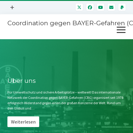
Menü
+
öffnen
Coordination gegen BAYER-Gefahren (
Mitmachen
Menü
Newsletter
öffnen
Presse
Kampagnen
Über uns
BAYER-Hauptversammlungen
Kontakt
Stichwort BAYER
Impressum
Über uns
Jahrestagung
Störfälle
Für Umweltschutz und sichere Arbeitsplätze – weltweit! Das internationale
Netzwerk der Coordination gegen BAYER-Gefahren (CBG) organisiert seit 1978
SPENDEN
erfolgreich Widerstand gegen einen der großen Konzerne der Welt. Rund um
den Globus und…
Weiterlesen