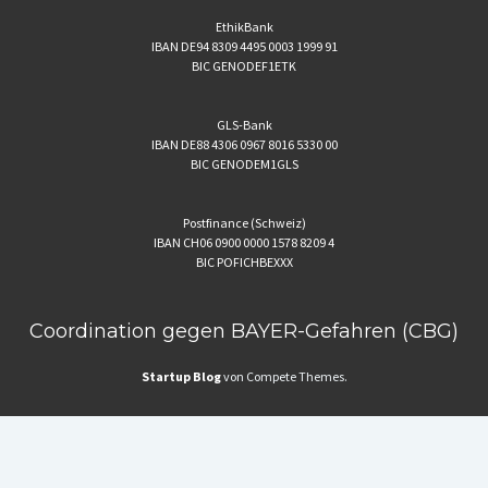
EthikBank
IBAN DE94 8309 4495 0003 1999 91
BIC GENODEF1ETK
GLS-Bank
IBAN DE88 4306 0967 8016 5330 00
BIC GENODEM1GLS
Postfinance (Schweiz)
IBAN CH06 0900 0000 1578 8209 4
BIC POFICHBEXXX
Coordination gegen BAYER-Gefahren (CBG)
Startup Blog
von Compete Themes.