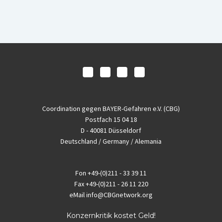
Coordination gegen BAYER-Gefahren e.V. (CBG)
Postfach 15 04 18
D - 40081 Düsseldorf
Deutschland / Germany / Alemania
Fon
+49-(0)211 - 33 39 11
Fax
+49-(0)211 - 26 11 220
eMail
info@CBGnetwork.org
Konzernkritik kostet Geld!