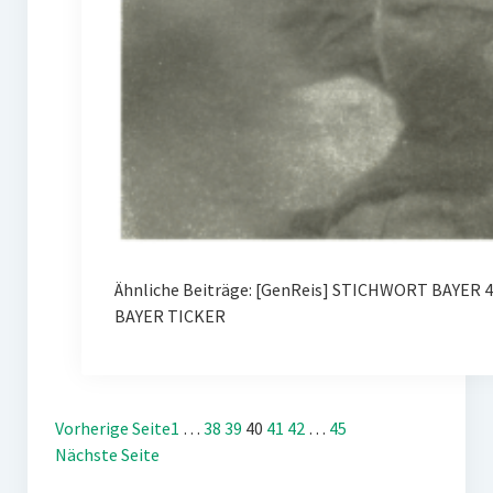
Ähnliche Beiträge: [GenReis] STICHWORT BAYER 
BAYER TICKER
Vorherige Seite
1
…
38
39
40
41
42
…
45
Nächste Seite