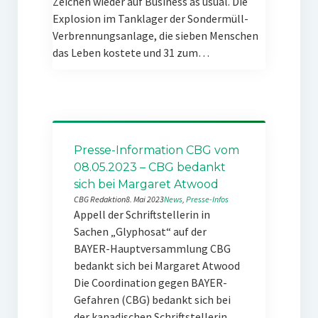
Zeichen wieder auf Business as usual. Die
Explosion im Tanklager der Sondermüll-
Verbrennungsanlage, die sieben Menschen
das Leben kostete und 31 zum…
Presse-Information CBG vom
08.05.2023 – CBG bedankt
sich bei Margaret Atwood
CBG Redaktion
8. Mai 2023
News
, 
Presse-Infos
Appell der Schriftstellerin in
Sachen „Glyphosat“ auf der
BAYER-Hauptversammlung CBG
bedankt sich bei Margaret Atwood
Die Coordination gegen BAYER-
Gefahren (CBG) bedankt sich bei
der kanadischen Schriftstellerin