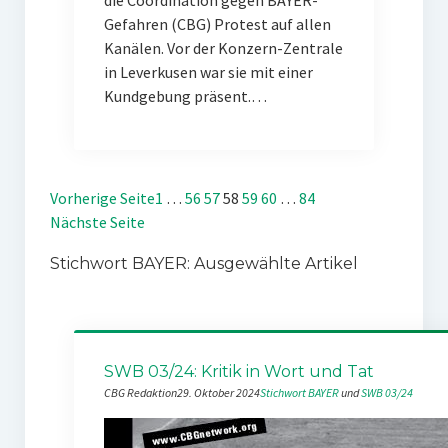
die Coordination gegen BAYER-
Gefahren (CBG) Protest auf allen
Kanälen. Vor der Konzern-Zentrale
in Leverkusen war sie mit einer
Kundgebung präsent.…
Vorherige Seite
1
…
56
57
58
59
60
…
84
Nächste Seite
Stichwort BAYER: Ausgewählte Artikel
SWB 03/24: Kritik in Wort und Tat
CBG Redaktion
29. Oktober 2024
Stichwort BAYER
 und 
SWB 03/24