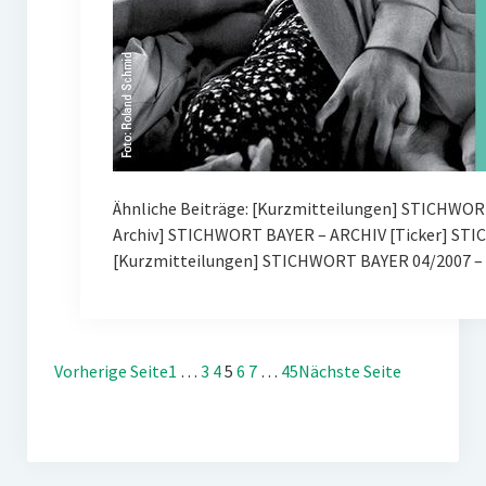
Ähnliche Beiträge: [Kurzmitteilungen] STICHWOR
Archiv] STICHWORT BAYER – ARCHIV [Ticker] ST
[Kurzmitteilungen] STICHWORT BAYER 04/2007 – 
Vorherige Seite
1
…
3
4
5
6
7
…
45
Nächste Seite