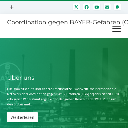
Menü
+
öffnen
Coordination gegen BAYER-Gefahren (
Mitmachen
Menü
Newsletter
öffnen
Presse
Kampagnen
Über uns
BAYER-Hauptversammlungen
Kontakt
Stichwort BAYER
Impressum
Über uns
Jahrestagung
Störfälle
Für Umweltschutz und sichere Arbeitsplätze – weltweit! Das internationale
Netzwerk der Coordination gegen BAYER-Gefahren (CBG) organisiert seit 1978
SPENDEN
erfolgreich Widerstand gegen einen der großen Konzerne der Welt. Rund um
den Globus und…
Weiterlesen