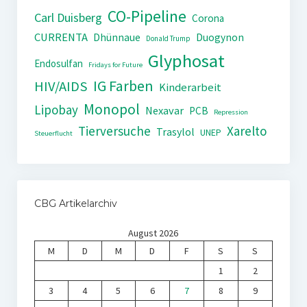
CO-Pipeline
Carl Duisberg
Corona
CURRENTA
Dhünnaue
Duogynon
Donald Trump
Glyphosat
Endosulfan
Fridays for Future
IG Farben
HIV/AIDS
Kinderarbeit
Monopol
Lipobay
Nexavar
PCB
Repression
Tierversuche
Xarelto
Trasylol
UNEP
Steuerflucht
CBG Artikelarchiv
August 2026
M
D
M
D
F
S
S
1
2
3
4
5
6
7
8
9