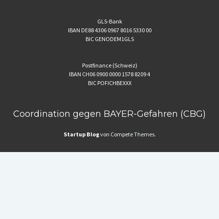
GLS-Bank
IBAN DE88 4306 0967 8016 5330 00
BIC GENODEM1GLS
Postfinance (Schweiz)
IBAN CH06 0900 0000 1578 8209 4
BIC POFICHBEXXX
Coordination gegen BAYER-Gefahren (CBG)
Startup Blog
von Compete Themes.