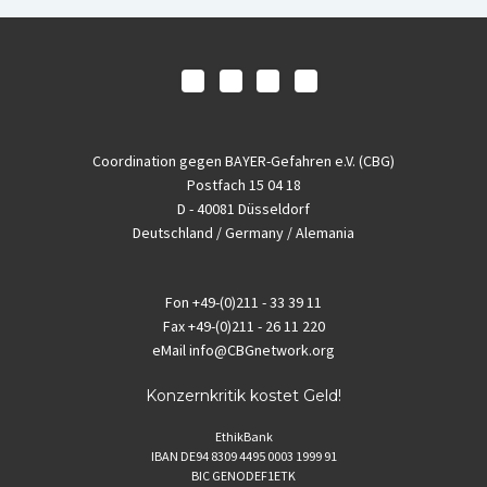
Coordination gegen BAYER-Gefahren e.V. (CBG)
Postfach 15 04 18
D - 40081 Düsseldorf
Deutschland / Germany / Alemania
Fon
+49-(0)211 - 33 39 11
Fax
+49-(0)211 - 26 11 220
eMail
info@CBGnetwork.org
Konzernkritik kostet Geld!
EthikBank
IBAN DE94 8309 4495 0003 1999 91
BIC GENODEF1ETK