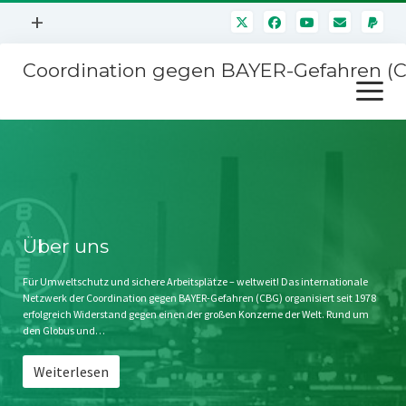
Menü
+
öffnen
Coordination gegen BAYER-Gefahren (
Mitmachen
Menü
Newsletter
öffnen
Presse
Kampagnen
Über uns
BAYER-Hauptversammlungen
Kontakt
Stichwort BAYER
Impressum
Über uns
Jahrestagung
Störfälle
Für Umweltschutz und sichere Arbeitsplätze – weltweit! Das internationale
Netzwerk der Coordination gegen BAYER-Gefahren (CBG) organisiert seit 1978
SPENDEN
erfolgreich Widerstand gegen einen der großen Konzerne der Welt. Rund um
den Globus und…
Weiterlesen