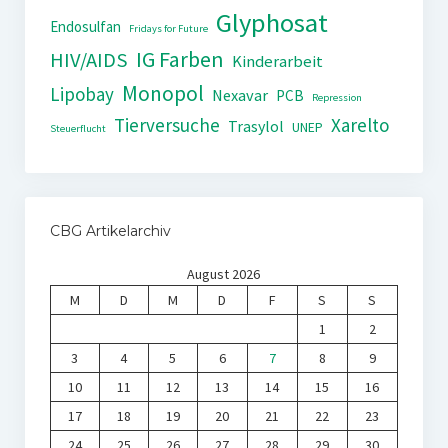
Glyphosat
Endosulfan
Fridays for Future
IG Farben
HIV/AIDS
Kinderarbeit
Monopol
Lipobay
Nexavar
PCB
Repression
Tierversuche
Xarelto
Trasylol
UNEP
Steuerflucht
CBG Artikelarchiv
August 2026
M
D
M
D
F
S
S
1
2
3
4
5
6
7
8
9
10
11
12
13
14
15
16
17
18
19
20
21
22
23
24
25
26
27
28
29
30