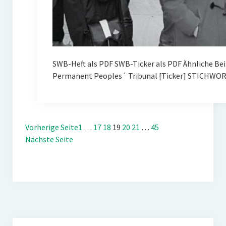
SWB-Heft als PDF SWB-Ticker als PDF Ähnliche Be
Permanent Peoples´ Tribunal [Ticker] STICHWOR
Vorherige Seite
1
…
17
18
19
20
21
…
45
Nächste Seite