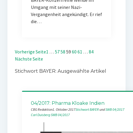
BAYER-Konzern eine Wende im
Umgang mit seiner Nazi-
Vergangenheit angekündigt. Er rief
die…
Vorherige Seite
1
…
57
58
59
60
61
…
84
Nächste Seite
Stichwort BAYER: Ausgewählte Artikel
04/2017: Pharma Kloake Indien
CBG Redaktion
1. Oktober 2017
Stichwort BAYER
 und 
SWB 04/2017
Carl Duisberg
SWB 04/2017