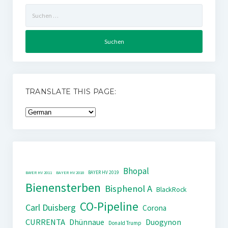
Suchen
nach:
TRANSLATE THIS PAGE:
Bhopal
BAYER HV 2019
BAYER HV 2011
BAYER HV 2018
Bienensterben
Bisphenol A
BlackRock
CO-Pipeline
Carl Duisberg
Corona
CURRENTA
Dhünnaue
Duogynon
Donald Trump