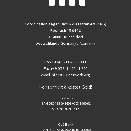
Coordination gegen BAYER-Gefahren e.V. (CBG)
Postfach 15 04 18
D - 40081 Düsseldorf
Deutschland / Germany / Alemania
Fon
+49-(0)211 - 33 39 11
Fax
+49-(0)211 - 26 11 220
eMail
info@CBGnetwork.org
Konzernkritik kostet Geld!
EthikBank
IBAN DE94 8309 4495 0003 1999 91
BIC GENODEF1ETK
GLS-Bank
IBAN DE88 4306 0967 8016 5330 00