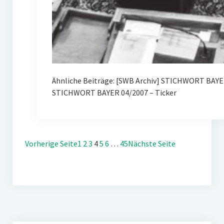
Ähnliche Beiträge: [SWB Archiv] STICHWORT BAY
STICHWORT BAYER 04/2007 – Ticker
Vorherige Seite
1
2
3
4
5
6
…
45
Nächste Seite