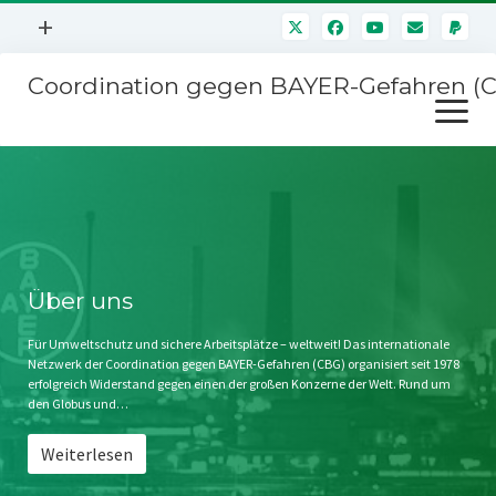
Menü
+
öffnen
Coordination gegen BAYER-Gefahren (
Mitmachen
Menü
Newsletter
öffnen
Presse
Kampagnen
Über uns
BAYER-Hauptversammlungen
Kontakt
Stichwort BAYER
Impressum
Über uns
Jahrestagung
Störfälle
Für Umweltschutz und sichere Arbeitsplätze – weltweit! Das internationale
Netzwerk der Coordination gegen BAYER-Gefahren (CBG) organisiert seit 1978
SPENDEN
erfolgreich Widerstand gegen einen der großen Konzerne der Welt. Rund um
den Globus und…
Weiterlesen