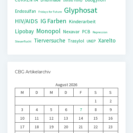
Donald Trump
Glyphosat
Endosulfan
Fridays for Future
IG Farben
HIV/AIDS
Kinderarbeit
Monopol
Lipobay
Nexavar
PCB
Repression
Tierversuche
Xarelto
Trasylol
UNEP
Steuerflucht
CBG Artikelarchiv
August 2026
M
D
M
D
F
S
S
1
2
3
4
5
6
7
8
9
10
11
12
13
14
15
16
17
18
19
20
21
22
23