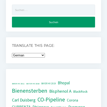
Suchen
nach:
TRANSLATE THIS PAGE:
Bhopal
BAYER HV 2019
BAYER HV 2011
BAYER HV 2018
Bienensterben
Bisphenol A
BlackRock
CO-Pipeline
Carl Duisberg
Corona
CURRENTA
Dhünnaue
Duogynon