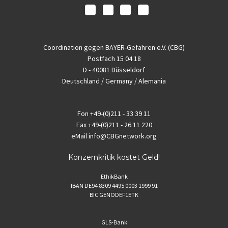
Coordination gegen BAYER-Gefahren e.V. (CBG)
Postfach 15 04 18
D - 40081 Düsseldorf
Deutschland / Germany / Alemania
Fon
+49-(0)211 - 33 39 11
Fax
+49-(0)211 - 26 11 220
eMail
info@CBGnetwork.org
Konzernkritik kostet Geld!
EthikBank
IBAN DE94 8309 4495 0003 1999 91
BIC GENODEF1ETK
GLS-Bank