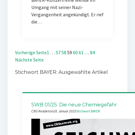
BAYER-Konzern eine Wende im
Umgang mit seiner Nazi-
Vergangenheit angekündigt. Er rief
die…
Vorherige Seite
1
…
57
58
59
60
61
…
84
Nächste Seite
Stichwort BAYER: Ausgewählte Artikel
SWB 01/25: Die neue Chemiegefahr
CBG Redaktion
28. Januar 2025
Stichwort BAYER