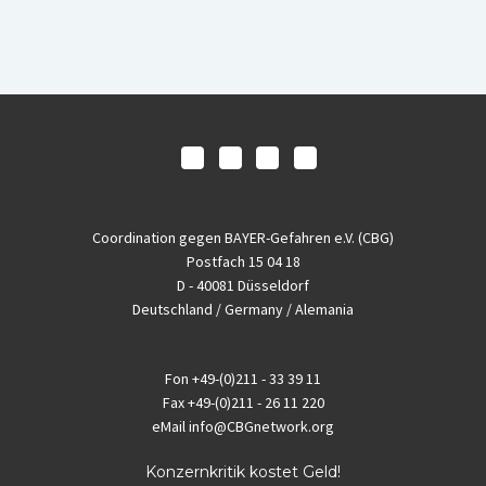
Coordination gegen BAYER-Gefahren e.V. (CBG)
Postfach 15 04 18
D - 40081 Düsseldorf
Deutschland / Germany / Alemania
Fon
+49-(0)211 - 33 39 11
Fax
+49-(0)211 - 26 11 220
eMail
info@CBGnetwork.org
Konzernkritik kostet Geld!