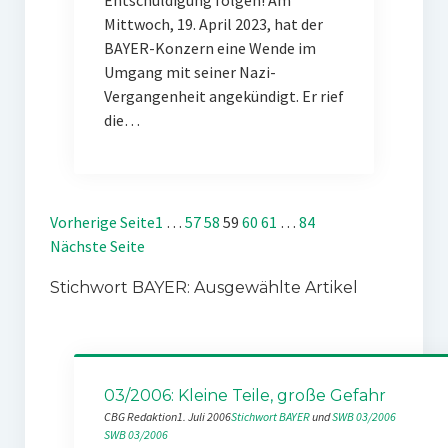
Entschuldigung folgen! Am
Mittwoch, 19. April 2023, hat der
BAYER-Konzern eine Wende im
Umgang mit seiner Nazi-
Vergangenheit angekündigt. Er rief
die…
Vorherige Seite
1
…
57
58
59
60
61
…
84
Nächste Seite
Stichwort BAYER: Ausgewählte Artikel
03/2006: Kleine Teile, große Gefahr
CBG Redaktion
1. Juli 2006
Stichwort BAYER
 und 
SWB 03/2006
SWB 03/2006