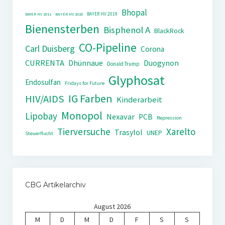
Bhopal
BAYER HV 2019
BAYER HV 2011
BAYER HV 2018
Bienensterben
Bisphenol A
BlackRock
CO-Pipeline
Carl Duisberg
Corona
CURRENTA
Dhünnaue
Duogynon
Donald Trump
Glyphosat
Endosulfan
Fridays for Future
IG Farben
HIV/AIDS
Kinderarbeit
Monopol
Lipobay
Nexavar
PCB
Repression
Tierversuche
Xarelto
Trasylol
UNEP
Steuerflucht
CBG Artikelarchiv
August 2026
M
D
M
D
F
S
S