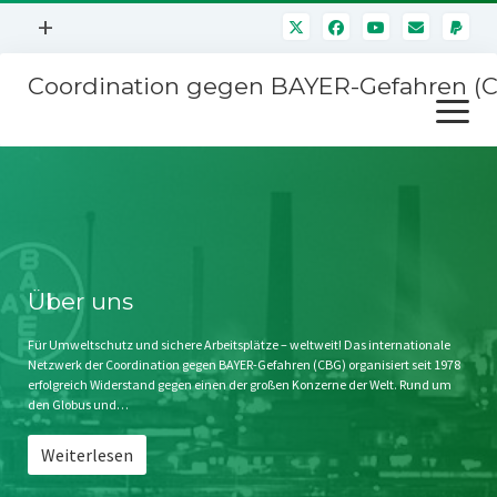
Menü
+
öffnen
Coordination gegen BAYER-Gefahren (
Mitmachen
Menü
Newsletter
öffnen
Presse
Kampagnen
Über uns
BAYER-Hauptversammlungen
Kontakt
Stichwort BAYER
Impressum
Über uns
Jahrestagung
Störfälle
Für Umweltschutz und sichere Arbeitsplätze – weltweit! Das internationale
Netzwerk der Coordination gegen BAYER-Gefahren (CBG) organisiert seit 1978
SPENDEN
erfolgreich Widerstand gegen einen der großen Konzerne der Welt. Rund um
den Globus und…
Weiterlesen