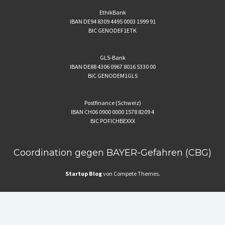
EthikBank
IBAN DE94 8309 4495 0003 1999 91
BIC GENODEF1ETK
GLS-Bank
IBAN DE88 4306 0967 8016 5330 00
BIC GENODEM1GLS
Postfinance (Schweiz)
IBAN CH06 0900 0000 1578 8209 4
BIC POFICHBEXXX
Coordination gegen BAYER-Gefahren (CBG)
Startup Blog
von Compete Themes.