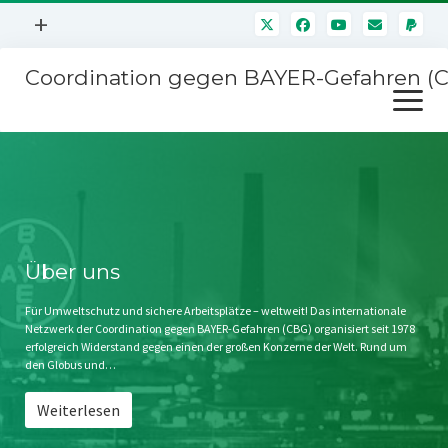
Menü
+
öffnen
Coordination gegen BAYER-Gefahren (
Mitmachen
Menü
Newsletter
öffnen
Presse
Kampagnen
Über uns
BAYER-Hauptversammlungen
Kontakt
Stichwort BAYER
Impressum
Über uns
Jahrestagung
Störfälle
Für Umweltschutz und sichere Arbeitsplätze – weltweit! Das internationale
Netzwerk der Coordination gegen BAYER-Gefahren (CBG) organisiert seit 1978
SPENDEN
erfolgreich Widerstand gegen einen der großen Konzerne der Welt. Rund um
den Globus und…
Weiterlesen