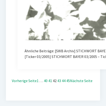
Ähnliche Beiträge: [SWB Archiv] STICHWORT BAYER
[Ticker 03/2005] STICHWORT BAYER 03/2005 – Tic
Vorherige Seite
1
…
40
41
42
43
44
45
Nächste Seite