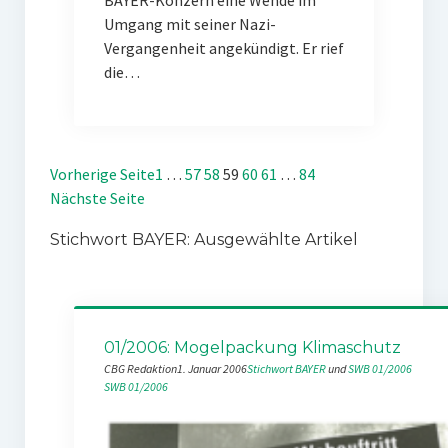
BAYER-Konzern eine Wende im
Umgang mit seiner Nazi-
Vergangenheit angekündigt. Er rief
die…
Vorherige Seite
1
…
57
58
59
60
61
…
84
Nächste Seite
Stichwort BAYER: Ausgewählte Artikel
01/2006: Mogelpackung Klimaschutz
CBG Redaktion
1. Januar 2006
Stichwort BAYER
 und 
SWB 01/2006
SWB 01/2006