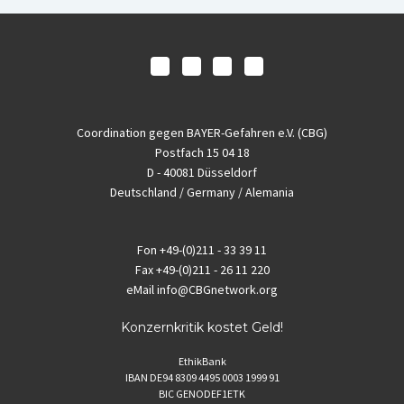
Coordination gegen BAYER-Gefahren e.V. (CBG)
Postfach 15 04 18
D - 40081 Düsseldorf
Deutschland / Germany / Alemania
Fon
+49-(0)211 - 33 39 11
Fax
+49-(0)211 - 26 11 220
eMail
info@CBGnetwork.org
Konzernkritik kostet Geld!
EthikBank
IBAN DE94 8309 4495 0003 1999 91
BIC GENODEF1ETK