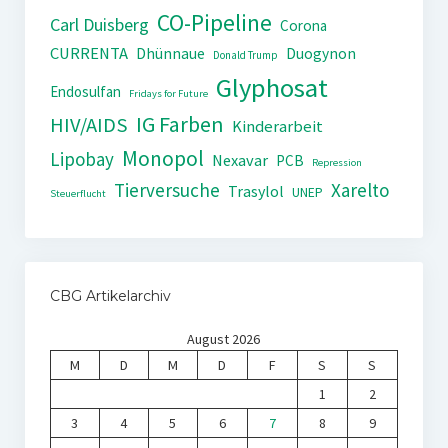
CO-Pipeline
Carl Duisberg
Corona
CURRENTA
Dhünnaue
Duogynon
Donald Trump
Glyphosat
Endosulfan
Fridays for Future
IG Farben
HIV/AIDS
Kinderarbeit
Monopol
Lipobay
Nexavar
PCB
Repression
Tierversuche
Xarelto
Trasylol
UNEP
Steuerflucht
CBG Artikelarchiv
August 2026
M
D
M
D
F
S
S
1
2
3
4
5
6
7
8
9