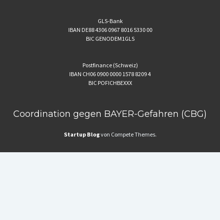
GLS-Bank
IBAN DE88 4306 0967 8016 5330 00
BIC GENODEM1GLS
Postfinance (Schweiz)
IBAN CH06 0900 0000 1578 8209 4
BIC POFICHBEXXX
Coordination gegen BAYER-Gefahren (CBG)
Startup Blog
von Compete Themes.