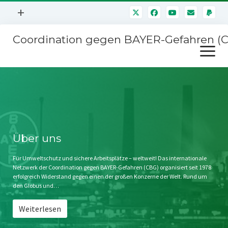
Menü
+
öffnen
Coordination gegen BAYER-Gefahren (
Mitmachen
Menü
Newsletter
öffnen
Presse
Kampagnen
Über uns
BAYER-Hauptversammlungen
Kontakt
Stichwort BAYER
Impressum
Über uns
Jahrestagung
Störfälle
Für Umweltschutz und sichere Arbeitsplätze – weltweit! Das internationale
Netzwerk der Coordination gegen BAYER-Gefahren (CBG) organisiert seit 1978
SPENDEN
erfolgreich Widerstand gegen einen der großen Konzerne der Welt. Rund um
den Globus und…
Weiterlesen