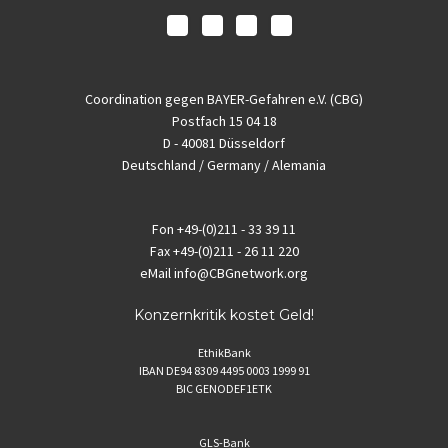
Coordination gegen BAYER-Gefahren e.V. (CBG)
Postfach 15 04 18
D - 40081 Düsseldorf
Deutschland / Germany / Alemania
Fon
+49-(0)211 - 33 39 11
Fax
+49-(0)211 - 26 11 220
eMail
info@CBGnetwork.org
Konzernkritik kostet Geld!
EthikBank
IBAN DE94 8309 4495 0003 1999 91
BIC GENODEF1ETK
GLS-Bank