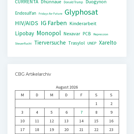
CURRENTA
Dhünnaue
Duogynon
Donald Trump
Glyphosat
Endosulfan
Fridays for Future
IG Farben
HIV/AIDS
Kinderarbeit
Monopol
Lipobay
Nexavar
PCB
Repression
Tierversuche
Xarelto
Trasylol
UNEP
Steuerflucht
CBG Artikelarchiv
August 2026
M
D
M
D
F
S
S
1
2
3
4
5
6
7
8
9
10
11
12
13
14
15
16
17
18
19
20
21
22
23