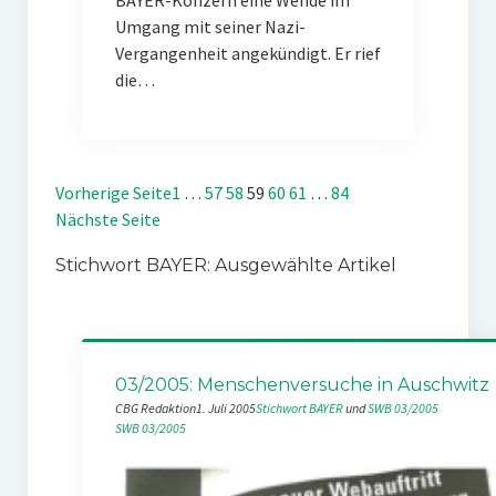
BAYER-Konzern eine Wende im
Umgang mit seiner Nazi-
Vergangenheit angekündigt. Er rief
die…
Vorherige Seite
1
…
57
58
59
60
61
…
84
Nächste Seite
Stichwort BAYER: Ausgewählte Artikel
03/2005: Menschenversuche in Auschwitz
CBG Redaktion
1. Juli 2005
Stichwort BAYER
 und 
SWB 03/2005
SWB 03/2005