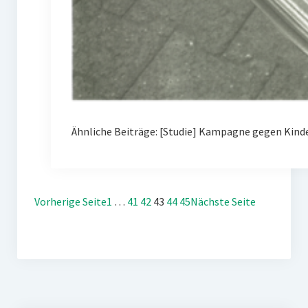
Ähnliche Beiträge: [Studie] Kampagne gegen Kin
Vorherige Seite
1
…
41
42
43
44
45
Nächste Seite