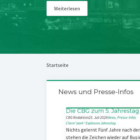
Weiterlesen
Startseite
News und Presse-Infos
Die CBG zum 5. Jahrestag
CBG Redaktion
25. Juli 2026
News
, 
Presse-Infos
Chem“park“
Explosion
Jahrestag
Nichts gelernt Fünf Jahre nach d
stehen die Zeichen wieder auf Busi