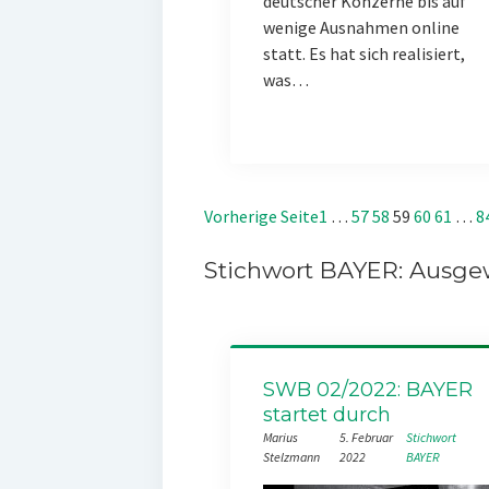
deutscher Konzerne bis auf
wenige Ausnahmen online
statt. Es hat sich realisiert,
was…
Vorherige Seite
1
…
57
58
59
60
61
…
8
Stichwort BAYER: Ausgew
SWB 02/2022: BAYER
startet durch
Marius
5. Februar
Stichwort
Stelzmann
2022
BAYER