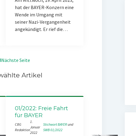
Am Mittwoch, 19. April 2023,
hat der BAYER-Konzern eine
Wende im Umgang mit
seiner Nazi-Vergangenheit
angekündigt. Er rief die…
4
Nächste Seite
ählte Artikel
01/2022: Freie Fahrt
für BAYER
1.
CBG
Stichwort BAYER
 und 
Januar
Redaktion
SWB 01/2022
2022