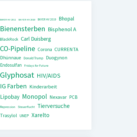
Bhopal
BAYER HV 2019
BAYER HV 2011
BAYER HV 2018
Bienensterben
Bisphenol A
Carl Duisberg
BlackRock
CO-Pipeline
CURRENTA
Corona
Dhünnaue
Duogynon
Donald Trump
Endosulfan
Fridays for Future
Glyphosat
HIV/AIDS
IG Farben
Kinderarbeit
Monopol
Lipobay
Nexavar
PCB
Tierversuche
Repression
Steuerflucht
Xarelto
Trasylol
UNEP