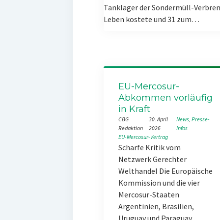
Tanklager der Sondermüll-Verbren
Leben kostete und 31 zum…
EU-Mercosur-
Abkommen vorläufig
in Kraft
CBG
30. April
News
, 
Presse-
Redaktion
2026
Infos
EU-Mercosur-Vertrag
Scharfe Kritik vom
Netzwerk Gerechter
Welthandel Die Europäische
Kommission und die vier
Mercosur-Staaten
Argentinien, Brasilien,
Uruguay und Paraguay