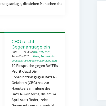
nungsanlage, die sieben Menschen das
CBG reicht
Gegenanträge ein
CBG
21. April
BAYER HV 2026
, 
Redaktion
2026
News
, 
Presse-Infos
Gegenanträge
Hauptversammlung 2026
10 Einsprüche gegen BAYERs
Profit-Jagd Die
Coordination gegen BAYER-
Gefahren (CBG) hat zur
Hauptversammlung des
BAYER-Konzerns, die am 24.
April stattfindet, zehn
Gegenanträge eingereicht.