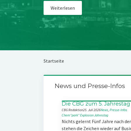
Weiterlesen
Startseite
News und Presse-Infos
Die CBG zum 5. Jahrestag
CBG Redaktion
25. Juli 2026
News
, 
Presse-Infos
Chem“park“
Explosion
Jahrestag
Nichts gelernt Fünf Jahre nach d
stehen die Zeichen wieder auf Busi