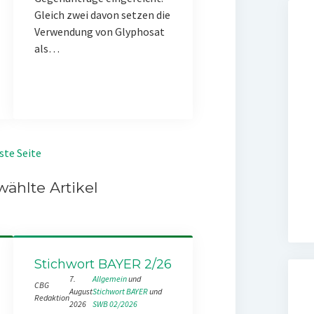
Gleich zwei davon setzen die
Verwendung von Glyphosat
als…
ste Seite
ählte Artikel
Stichwort BAYER 2/26
7.
Allgemein
 und 
CBG
August
Stichwort BAYER
 und 
Redaktion
2026
SWB 02/2026