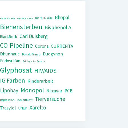
Bhopal
BAYER HV 2019
BAYER HV 2011
BAYER HV 2018
Bienensterben
Bisphenol A
Carl Duisberg
BlackRock
CO-Pipeline
CURRENTA
Corona
Dhünnaue
Duogynon
Donald Trump
Endosulfan
Fridays for Future
Glyphosat
HIV/AIDS
IG Farben
Kinderarbeit
Monopol
Lipobay
Nexavar
PCB
Tierversuche
Repression
Steuerflucht
Xarelto
Trasylol
UNEP