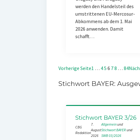
werden den Handelsteil des
umstrittenen EU-Mercosur-
Abkommens ab dem 1. Mai
2026 anwenden. Damit
schafft…
Vorherige Seite
1
…
4
5
6
7
8
…
84
Näch
Stichwort BAYER: Ausgew
Stichwort BAYER 3/26
7.
Allgemein
 und 
CBG
August
Stichwort BAYER
 und 
Redaktion
2026
SWB 03/2026