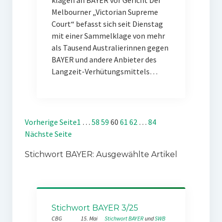
klagen an BAYER vor Gericht Der
Melbourner „Victorian Supreme
Court“ befasst sich seit Dienstag
mit einer Sammelklage von mehr
als Tausend Australierinnen gegen
BAYER und andere Anbieter des
Langzeit-Verhütungsmittels…
Vorherige Seite
1
…
58
59
60
61
62
…
84
Nächste Seite
Stichwort BAYER: Ausgewählte Artikel
Stichwort BAYER 3/25
CBG
15. Mai
Stichwort BAYER
 und 
SWB