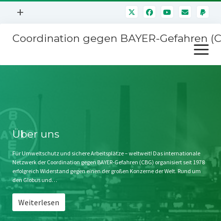
Menü
+
öffnen
Coordination gegen BAYER-Gefahren (
Mitmachen
Menü
Newsletter
öffnen
Presse
Kampagnen
Über uns
BAYER-Hauptversammlungen
Kontakt
Stichwort BAYER
Impressum
Über uns
Jahrestagung
Störfälle
Für Umweltschutz und sichere Arbeitsplätze – weltweit! Das internationale
Netzwerk der Coordination gegen BAYER-Gefahren (CBG) organisiert seit 1978
SPENDEN
erfolgreich Widerstand gegen einen der großen Konzerne der Welt. Rund um
den Globus und…
Weiterlesen