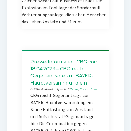
Zeichen wieder auf Business as usual. Die
Explosion im Tanklager der Sondermüll-
Verbrennungsanlage, die sieben Menschen
das Leben kostete und 31 zum…
Presse-Information CBG vom
18.04.2023 – CBG reicht
Gegenanträge zur BAYER-
Hauptversammlung ein
CBG Redaktion
18. April 2023
News
, 
Presse-Infos
CBG reicht Gegenanträge zur
BAYER-Hauptversammlung ein
Keine Entlastung von Vorstand
und Aufsichtsrat! Gegenanträge
hier Die Coordination gegen
BAYER-Gefahren (CBG) hat zur