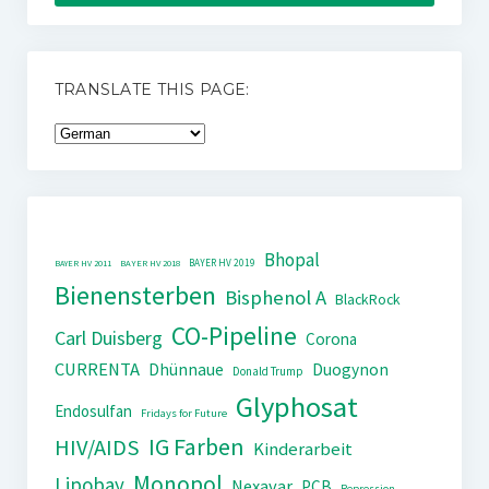
TRANSLATE THIS PAGE:
Bhopal
BAYER HV 2019
BAYER HV 2011
BAYER HV 2018
Bienensterben
Bisphenol A
BlackRock
CO-Pipeline
Carl Duisberg
Corona
CURRENTA
Dhünnaue
Duogynon
Donald Trump
Glyphosat
Endosulfan
Fridays for Future
IG Farben
HIV/AIDS
Kinderarbeit
Monopol
Lipobay
Nexavar
PCB
Repression