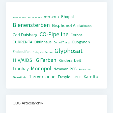
Bhopal
BAYER HV 2019
BAYER HV 2011
BAYER HV 2018
Bienensterben
Bisphenol A
BlackRock
CO-Pipeline
Carl Duisberg
Corona
CURRENTA
Dhünnaue
Duogynon
Donald Trump
Glyphosat
Endosulfan
Fridays for Future
IG Farben
HIV/AIDS
Kinderarbeit
Monopol
Lipobay
Nexavar
PCB
Repression
Tierversuche
Xarelto
Trasylol
UNEP
Steuerflucht
CBG Artikelarchiv