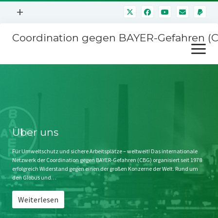
Menü
+
öffnen
Coordination gegen BAYER-Gefahren (
Mitmachen
Menü
Newsletter
öffnen
Presse
Kampagnen
Über uns
BAYER-Hauptversammlungen
Kontakt
Stichwort BAYER
Impressum
Über uns
Jahrestagung
Störfälle
Für Umweltschutz und sichere Arbeitsplätze – weltweit! Das internationale
Netzwerk der Coordination gegen BAYER-Gefahren (CBG) organisiert seit 1978
SPENDEN
erfolgreich Widerstand gegen einen der großen Konzerne der Welt. Rund um
den Globus und…
Weiterlesen