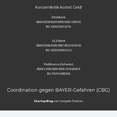
Konzernkritik kostet Geld!
EthikBank
IBAN DE94 8309 4495 0003 1999 91
BIC GENODEF1ETK
GLS-Bank
IBAN DE88 4306 0967 8016 5330 00
BIC GENODEM1GLS
Postfinance (Schweiz)
IBAN CH06 0900 0000 1578 8209 4
BIC POFICHBEXXX
Coordination gegen BAYER-Gefahren (CBG)
Startup Blog
von Compete Themes.