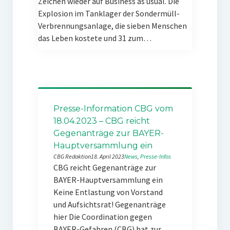
Zeichen wieder auf Business as usual. Die
Explosion im Tanklager der Sondermüll-
Verbrennungsanlage, die sieben Menschen
das Leben kostete und 31 zum…
Presse-Information CBG vom
18.04.2023 – CBG reicht
Gegenanträge zur BAYER-
Hauptversammlung ein
CBG Redaktion
18. April 2023
News
, 
Presse-Infos
CBG reicht Gegenanträge zur
BAYER-Hauptversammlung ein
Keine Entlastung von Vorstand
und Aufsichtsrat! Gegenanträge
hier Die Coordination gegen
BAYER-Gefahren (CBG) hat zur