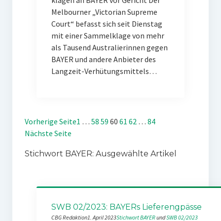
klagen an BAYER vor Gericht Der
Melbourner „Victorian Supreme
Court“ befasst sich seit Dienstag
mit einer Sammelklage von mehr
als Tausend Australierinnen gegen
BAYER und andere Anbieter des
Langzeit-Verhütungsmittels…
Vorherige Seite
1
…
58
59
60
61
62
…
84
Nächste Seite
Stichwort BAYER: Ausgewählte Artikel
SWB 02/2023: BAYERs Lieferengpässe
CBG Redaktion
1. April 2023
Stichwort BAYER
 und 
SWB 02/2023