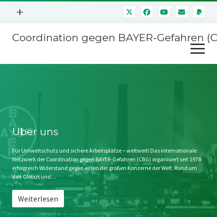
Menü
+
öffnen
Coordination gegen BAYER-Gefahren (
Mitmachen
Menü
Newsletter
öffnen
Presse
Kampagnen
Über uns
BAYER-Hauptversammlungen
Kontakt
Stichwort BAYER
Impressum
Über uns
Jahrestagung
Störfälle
Für Umweltschutz und sichere Arbeitsplätze – weltweit! Das internationale
Netzwerk der Coordination gegen BAYER-Gefahren (CBG) organisiert seit 1978
SPENDEN
erfolgreich Widerstand gegen einen der großen Konzerne der Welt. Rund um
den Globus und…
Weiterlesen