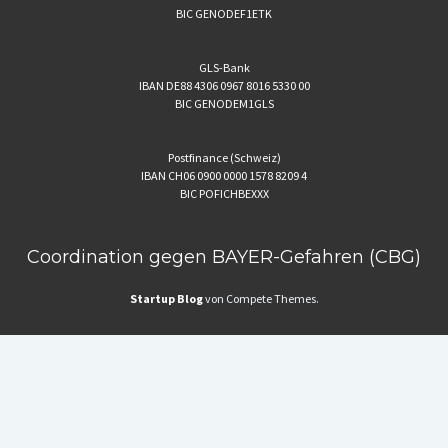
BIC GENODEF1ETK
GLS-Bank
IBAN DE88 4306 0967 8016 5330 00
BIC GENODEM1GLS
Postfinance (Schweiz)
IBAN CH06 0900 0000 1578 8209 4
BIC POFICHBEXXX
Coordination gegen BAYER-Gefahren (CBG)
Startup Blog
von Compete Themes.