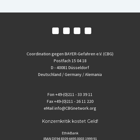
Coordination gegen BAYER-Gefahren e.V. (CBG)
Postfach 15 04 18
D - 40081 Düsseldorf
Deutschland / Germany / Alemania
Fon
+49-(0)211 - 33 39 11
Fax
+49-(0)211 - 26 11 220
eMail
info@CBGnetwork.org
Konzernkritik kostet Geld!
EthikBank
IBAN DE94 8309 4495 0003 1999 91