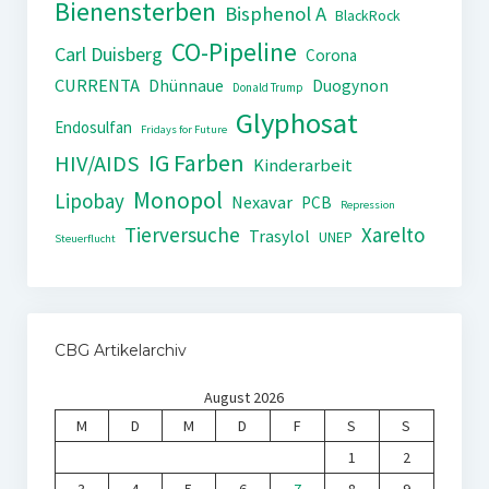
Bienensterben
Bisphenol A
BlackRock
CO-Pipeline
Carl Duisberg
Corona
CURRENTA
Dhünnaue
Duogynon
Donald Trump
Glyphosat
Endosulfan
Fridays for Future
IG Farben
HIV/AIDS
Kinderarbeit
Monopol
Lipobay
Nexavar
PCB
Repression
Tierversuche
Xarelto
Trasylol
UNEP
Steuerflucht
CBG Artikelarchiv
August 2026
M
D
M
D
F
S
S
1
2