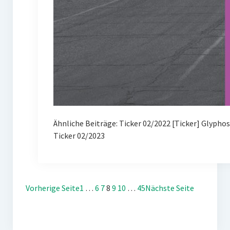
Ähnliche Beiträge: Ticker 02/2022 [Ticker] Glypho
Ticker 02/2023
Vorherige Seite
1
…
6
7
8
9
10
…
45
Nächste Seite