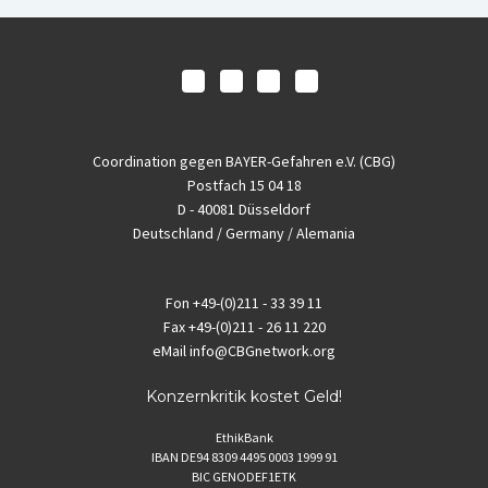
Coordination gegen BAYER-Gefahren e.V. (CBG)
Postfach 15 04 18
D - 40081 Düsseldorf
Deutschland / Germany / Alemania
Fon
+49-(0)211 - 33 39 11
Fax
+49-(0)211 - 26 11 220
eMail
info@CBGnetwork.org
Konzernkritik kostet Geld!
EthikBank
IBAN DE94 8309 4495 0003 1999 91
BIC GENODEF1ETK