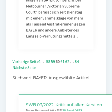
klagen an BAYER vor Gericht Der
Melbourner „Victorian Supreme
Court“ befasst sich seit Dienstag
mit einer Sammelklage von mehr
als Tausend Australierinnen gegen
BAYER und andere Anbieter des
Langzeit-Verhütungsmittels…
Vorherige Seite
1
…
58
59
60
61
62
…
84
Nächste Seite
Stichwort BAYER: Ausgewählte Artikel
SWB 03/2022: Kritik auf allen Kanälen
Marius Stelzmann
5. März 2022
Stichwort BAYER