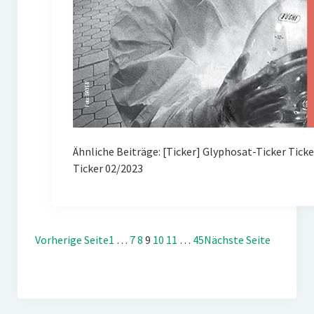
Ähnliche Beiträge: [Ticker] Glyphosat-Ticker Tick
Ticker 02/2023
Vorherige Seite
1
…
7
8
9
10
11
…
45
Nächste Seite