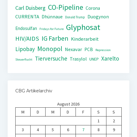
CO-Pipeline
Carl Duisberg
Corona
CURRENTA
Dhünnaue
Duogynon
Donald Trump
Glyphosat
Endosulfan
Fridays for Future
IG Farben
HIV/AIDS
Kinderarbeit
Monopol
Lipobay
Nexavar
PCB
Repression
Tierversuche
Xarelto
Trasylol
UNEP
Steuerflucht
CBG Artikelarchiv
August 2026
M
D
M
D
F
S
S
1
2
3
4
5
6
7
8
9