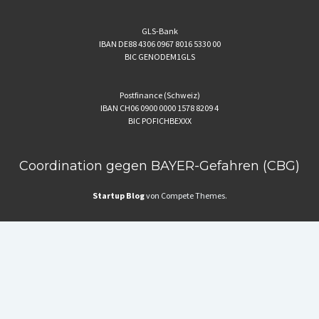
GLS-Bank
IBAN DE88 4306 0967 8016 5330 00
BIC GENODEM1GLS
Postfinance (Schweiz)
IBAN CH06 0900 0000 1578 8209 4
BIC POFICHBEXXX
Coordination gegen BAYER-Gefahren (CBG)
Startup Blog
von Compete Themes.