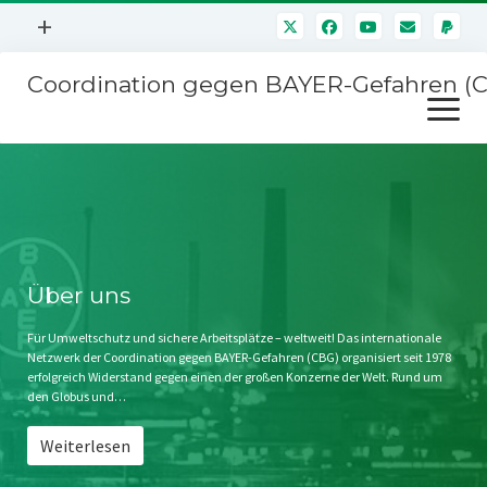
Menü
+
öffnen
Coordination gegen BAYER-Gefahren (
Mitmachen
Menü
Newsletter
öffnen
Presse
Kampagnen
Über uns
BAYER-Hauptversammlungen
Kontakt
Stichwort BAYER
Impressum
Über uns
Jahrestagung
Störfälle
Für Umweltschutz und sichere Arbeitsplätze – weltweit! Das internationale
Netzwerk der Coordination gegen BAYER-Gefahren (CBG) organisiert seit 1978
SPENDEN
erfolgreich Widerstand gegen einen der großen Konzerne der Welt. Rund um
den Globus und…
Weiterlesen