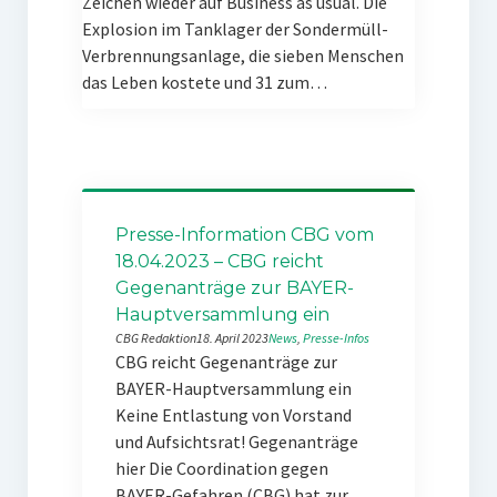
Zeichen wieder auf Business as usual. Die
Explosion im Tanklager der Sondermüll-
Verbrennungsanlage, die sieben Menschen
das Leben kostete und 31 zum…
Presse-Information CBG vom
18.04.2023 – CBG reicht
Gegenanträge zur BAYER-
Hauptversammlung ein
CBG Redaktion
18. April 2023
News
, 
Presse-Infos
CBG reicht Gegenanträge zur
BAYER-Hauptversammlung ein
Keine Entlastung von Vorstand
und Aufsichtsrat! Gegenanträge
hier Die Coordination gegen
BAYER-Gefahren (CBG) hat zur