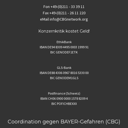
Fon
+49-(0)211 - 33 39 11
Fax
+49-(0)211 - 26 11 220
eMail
info@CBGnetwork.org
Konzernkritik kostet Geld!
EthikBank
IBAN DE94 8309 4495 0003 1999 91
BIC GENODEF1ETK
GLS-Bank
IBAN DE88 4306 0967 8016 5330 00
BIC GENODEM1GLS
Postfinance (Schweiz)
IBAN CH06 0900 0000 1578 8209 4
BIC POFICHBEXXX
Coordination gegen BAYER-Gefahren (CBG)