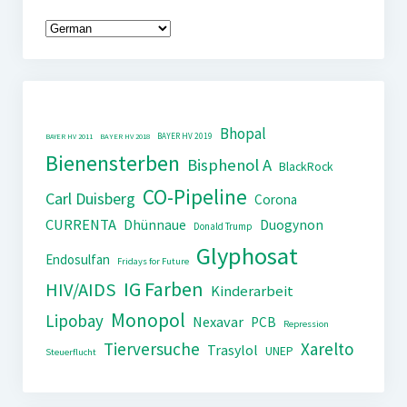
Bhopal
BAYER HV 2019
BAYER HV 2011
BAYER HV 2018
Bienensterben
Bisphenol A
BlackRock
CO-Pipeline
Carl Duisberg
Corona
CURRENTA
Dhünnaue
Duogynon
Donald Trump
Glyphosat
Endosulfan
Fridays for Future
IG Farben
HIV/AIDS
Kinderarbeit
Monopol
Lipobay
Nexavar
PCB
Repression
Tierversuche
Xarelto
Trasylol
UNEP
Steuerflucht