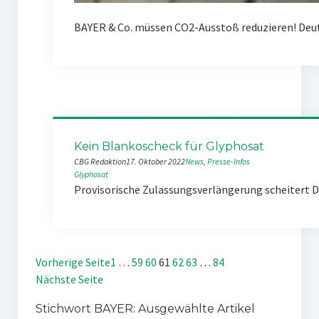
BAYER & Co. müssen CO2-Ausstoß reduzieren! Deuts
Kein Blankoscheck für Glyphosat
CBG Redaktion
17. Oktober 2022
News
, 
Presse-Infos
Glyphosat
Provisorische Zulassungsverlängerung scheitert D
Vorherige Seite
1
…
59
60
61
62
63
…
84
Nächste Seite
Stichwort BAYER: Ausgewählte Artikel