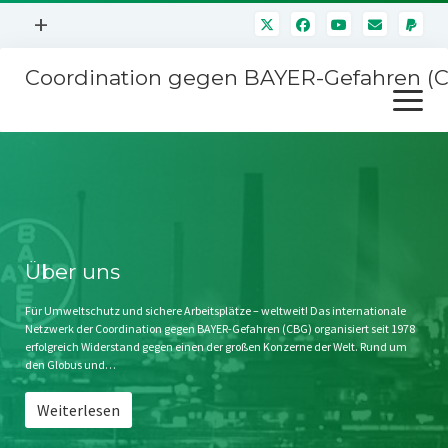
Menü
+
öffnen
Coordination gegen BAYER-Gefahren (
Mitmachen
Menü
Newsletter
öffnen
Presse
Kampagnen
Über uns
BAYER-Hauptversammlungen
Kontakt
Stichwort BAYER
Impressum
Über uns
Jahrestagung
Störfälle
Für Umweltschutz und sichere Arbeitsplätze – weltweit! Das internationale
Netzwerk der Coordination gegen BAYER-Gefahren (CBG) organisiert seit 1978
SPENDEN
erfolgreich Widerstand gegen einen der großen Konzerne der Welt. Rund um
den Globus und…
Weiterlesen