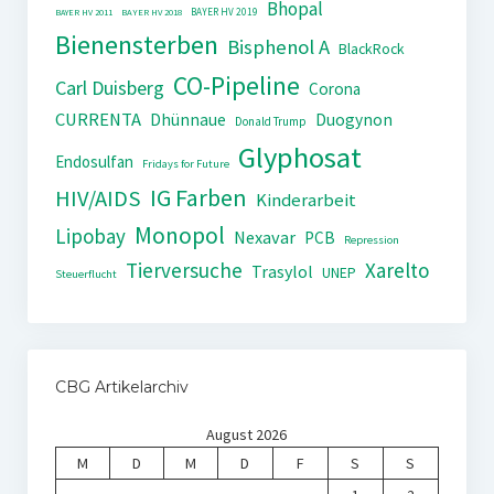
Bhopal
BAYER HV 2019
BAYER HV 2011
BAYER HV 2018
Bienensterben
Bisphenol A
BlackRock
CO-Pipeline
Carl Duisberg
Corona
CURRENTA
Dhünnaue
Duogynon
Donald Trump
Glyphosat
Endosulfan
Fridays for Future
IG Farben
HIV/AIDS
Kinderarbeit
Monopol
Lipobay
Nexavar
PCB
Repression
Tierversuche
Xarelto
Trasylol
UNEP
Steuerflucht
CBG Artikelarchiv
August 2026
M
D
M
D
F
S
S