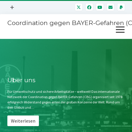
Menü
+
öffnen
Coordination gegen BAYER-Gefahren (
Mitmachen
Menü
Newsletter
öffnen
Presse
Kampagnen
Über uns
BAYER-Hauptversammlungen
Kontakt
Stichwort BAYER
Impressum
Über uns
Jahrestagung
Störfälle
Für Umweltschutz und sichere Arbeitsplätze – weltweit! Das internationale
Netzwerk der Coordination gegen BAYER-Gefahren (CBG) organisiert seit 1978
SPENDEN
erfolgreich Widerstand gegen einen der großen Konzerne der Welt. Rund um
den Globus und…
Weiterlesen