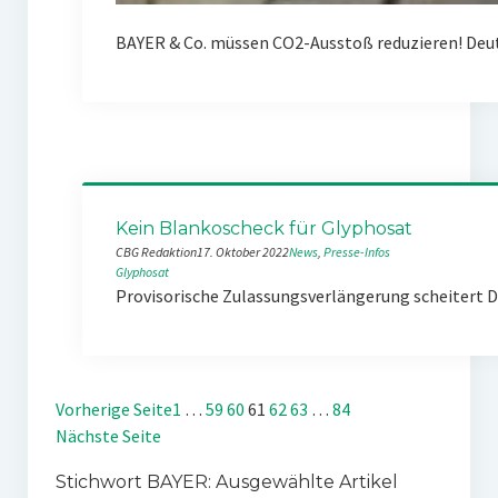
BAYER & Co. müssen CO2-Ausstoß reduzieren! Deuts
Kein Blankoscheck für Glyphosat
CBG Redaktion
17. Oktober 2022
News
, 
Presse-Infos
Glyphosat
Provisorische Zulassungsverlängerung scheitert D
Vorherige Seite
1
…
59
60
61
62
63
…
84
Nächste Seite
Stichwort BAYER: Ausgewählte Artikel