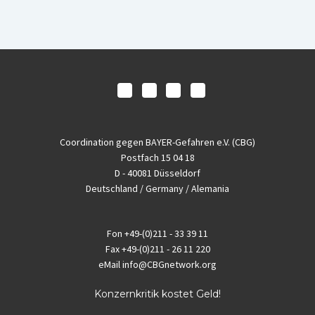
Coordination gegen BAYER-Gefahren e.V. (CBG)
Postfach 15 04 18
D - 40081 Düsseldorf
Deutschland / Germany / Alemania
Fon
+49-(0)211 - 33 39 11
Fax
+49-(0)211 - 26 11 220
eMail
info@CBGnetwork.org
Konzernkritik kostet Geld!