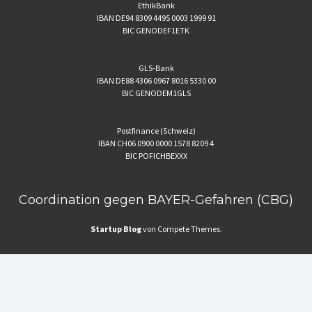
EthikBank
IBAN DE94 8309 4495 0003 1999 91
BIC GENODEF1ETK
GLS-Bank
IBAN DE88 4306 0967 8016 5330 00
BIC GENODEM1GLS
Postfinance (Schweiz)
IBAN CH06 0900 0000 1578 8209 4
BIC POFICHBEXXX
Coordination gegen BAYER-Gefahren (CBG)
Startup Blog
von Compete Themes.