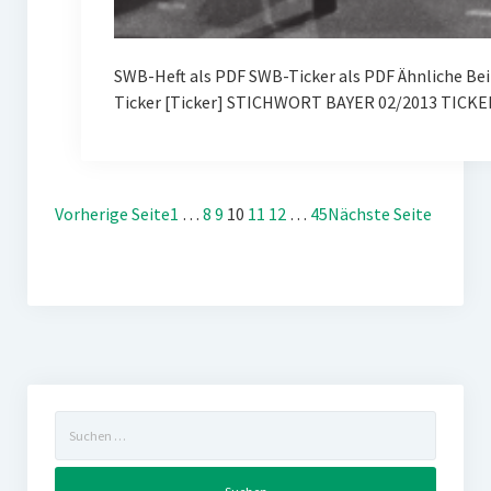
SWB-Heft als PDF SWB-Ticker als PDF Ähnliche Be
Ticker [Ticker] STICHWORT BAYER 02/2013 TICKE
Vorherige Seite
1
…
8
9
10
11
12
…
45
Nächste Seite
Suchen
nach: