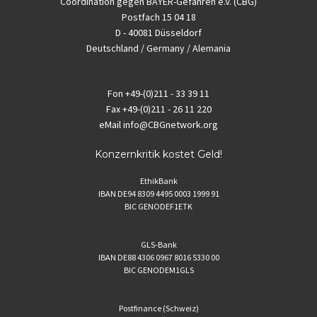
Coordination gegen BAYER-Gefahren e.V. (CBG)
Postfach 15 04 18
D - 40081 Düsseldorf
Deutschland / Germany / Alemania
Fon
+49-(0)211 - 33 39 11
Fax
+49-(0)211 - 26 11 220
eMail
info@CBGnetwork.org
Konzernkritik kostet Geld!
EthikBank
IBAN DE94 8309 4495 0003 1999 91
BIC GENODEF1ETK
GLS-Bank
IBAN DE88 4306 0967 8016 5330 00
BIC GENODEM1GLS
Postfinance (Schweiz)