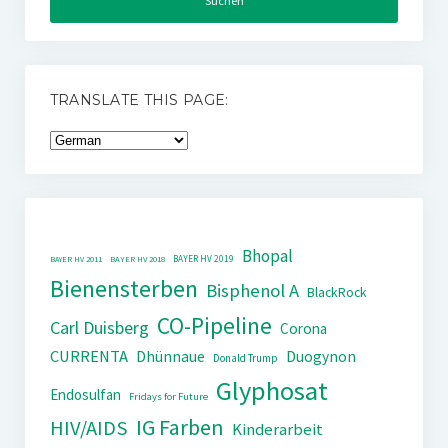
TRANSLATE THIS PAGE:
Bhopal
BAYER HV 2019
BAYER HV 2011
BAYER HV 2018
Bienensterben
Bisphenol A
BlackRock
CO-Pipeline
Carl Duisberg
Corona
CURRENTA
Dhünnaue
Duogynon
Donald Trump
Glyphosat
Endosulfan
Fridays for Future
IG Farben
HIV/AIDS
Kinderarbeit