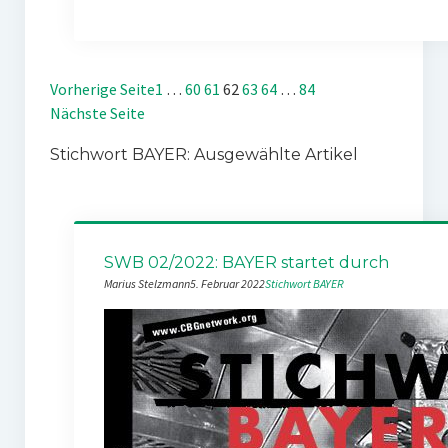
Vorherige Seite
1
…
60
61
62
63
64
…
84
Nächste Seite
Stichwort BAYER: Ausgewählte Artikel
SWB 02/2022: BAYER startet durch
Marius Stelzmann
5. Februar 2022
Stichwort BAYER