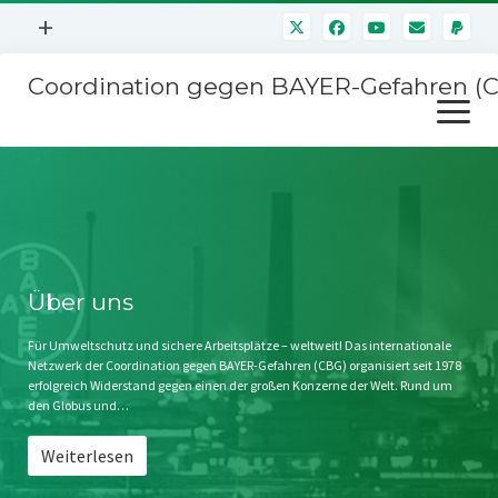
Menü
+
öffnen
Coordination gegen BAYER-Gefahren (
Mitmachen
Menü
Newsletter
öffnen
Presse
Kampagnen
Über uns
BAYER-Hauptversammlungen
Kontakt
Stichwort BAYER
Impressum
Über uns
Jahrestagung
Störfälle
Für Umweltschutz und sichere Arbeitsplätze – weltweit! Das internationale
Netzwerk der Coordination gegen BAYER-Gefahren (CBG) organisiert seit 1978
SPENDEN
erfolgreich Widerstand gegen einen der großen Konzerne der Welt. Rund um
den Globus und…
Weiterlesen