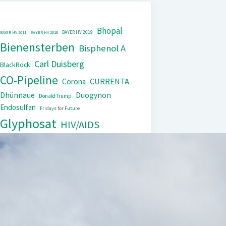
Bhopal
BAYER HV 2019
BAYER HV 2011
BAYER HV 2018
Bienensterben
Bisphenol A
Carl Duisberg
BlackRock
CO-Pipeline
CURRENTA
Corona
Dhünnaue
Duogynon
Donald Trump
Endosulfan
Fridays for Future
Glyphosat
HIV/AIDS
IG Farben
Kinderarbeit
Monopol
Lipobay
Nexavar
PCB
Tierversuche
Repression
Steuerflucht
Xarelto
Trasylol
UNEP