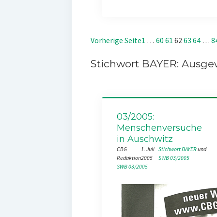
Vorherige Seite
1
…
60
61
62
63
64
…
8
Stichwort BAYER: Ausgew
03/2005:
Menschenversuche
in Auschwitz
CBG
1. Juli
Stichwort BAYER
 und 
Redaktion
2005
SWB 03/2005
SWB 03/2005