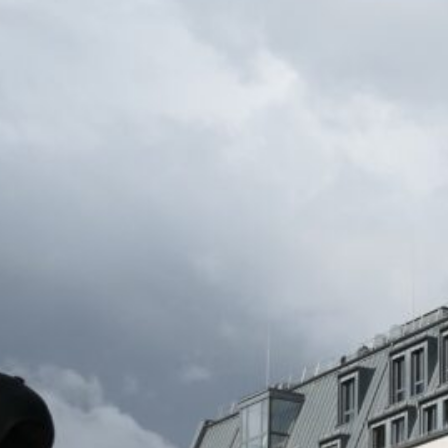
CBG Artikelarchiv
August 2026
M
D
M
D
F
S
S
1
2
3
4
5
6
7
8
9
10
11
12
13
14
15
16
17
18
19
20
21
22
23
24
25
26
27
28
29
30
31
« Juli