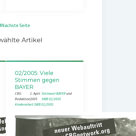
4
Nächste Seite
ählte Artikel
02/2005: Viele
Stimmen gegen
BAYER
CBG
1. April
Stichwort BAYER
 und 
Redaktion
2005
SWB 02/2005
Kinderarbeit
SWB 02/2005