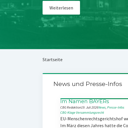
Weiterlesen
Startseite
News und Presse-Infos
Im Namen BAYERs
CBG Redaktion
19. Juli 2026
News
, 
Presse-Infos
CBG-Klage
Versammlungsrecht
EU-Menschenrechtsgerichtshof w
Im März diesen Jahres hatte die 