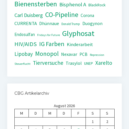
Bienensterben
Bisphenol A
BlackRock
CO-Pipeline
Carl Duisberg
Corona
CURRENTA
Dhünnaue
Duogynon
Donald Trump
Glyphosat
Endosulfan
Fridays for Future
IG Farben
HIV/AIDS
Kinderarbeit
Monopol
Lipobay
Nexavar
PCB
Repression
Tierversuche
Xarelto
Trasylol
UNEP
Steuerflucht
CBG Artikelarchiv
August 2026
M
D
M
D
F
S
S
1
2