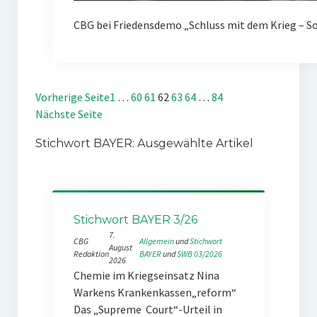
CBG bei Friedensdemo „Schluss mit dem Krieg – Sof
Vorherige Seite
1
…
60
61
62
63
64
…
84
Nächste Seite
Stichwort BAYER: Ausgewählte Artikel
Stichwort BAYER 3/26
7.
CBG
Allgemein
 und 
Stichwort
August
Redaktion
BAYER
 und 
SWB 03/2026
2026
Chemie im Kriegseinsatz Nina
Warkens Krankenkassen„reform“
Das „Supreme Court“-Urteil in