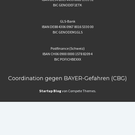
BIC GENODEF1ETK
GLS-Bank
IBAN DE88 4306 0967 8016 5330 00
BIC GENODEM1GLS
Postfinance (Schweiz)
IBAN CH06 0900 0000 1578 8209 4
BIC POFICHBEXXX
Coordination gegen BAYER-Gefahren (CBG)
Startup Blog
von Compete Themes.