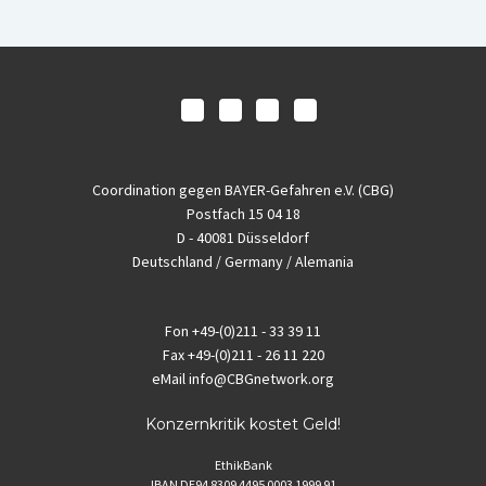
Coordination gegen BAYER-Gefahren e.V. (CBG)
Postfach 15 04 18
D - 40081 Düsseldorf
Deutschland / Germany / Alemania
Fon
+49-(0)211 - 33 39 11
Fax
+49-(0)211 - 26 11 220
eMail
info@CBGnetwork.org
Konzernkritik kostet Geld!
EthikBank
IBAN DE94 8309 4495 0003 1999 91