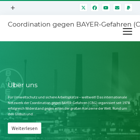
Menü
+
öffnen
Coordination gegen BAYER-Gefahren (
Mitmachen
Menü
Newsletter
öffnen
Presse
Kampagnen
Über uns
BAYER-Hauptversammlungen
Kontakt
Stichwort BAYER
Impressum
Über uns
Jahrestagung
Störfälle
Für Umweltschutz und sichere Arbeitsplätze – weltweit! Das internationale
Netzwerk der Coordination gegen BAYER-Gefahren (CBG) organisiert seit 1978
SPENDEN
erfolgreich Widerstand gegen einen der großen Konzerne der Welt. Rund um
den Globus und…
Weiterlesen