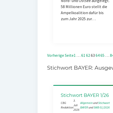
Nord- und Ostsee aufgelegt.
58 Millionen Euro stellt die
Ampelkoalition dafür bis
zum Jahr 2025 zur…
Vorherige Seite
1
…
61
62
63
64
65
…
8
Stichwort BAYER: Ausgew
Stichwort BAYER 1/26
3.
CBG
Allgemein
 und 
Stichwort
Juli
Redaktion
BAYER
 und 
SWB 01/2026
2026