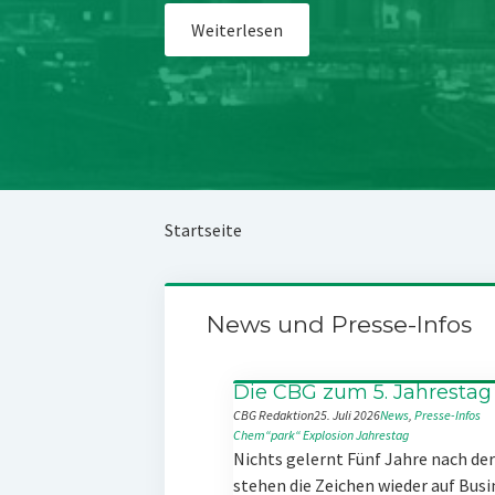
Weiterlesen
Startseite
News und Presse-Infos
Die CBG zum 5. Jahrestag
CBG Redaktion
25. Juli 2026
News
, 
Presse-Infos
Chem“park“
Explosion
Jahrestag
Nichts gelernt Fünf Jahre nach d
stehen die Zeichen wieder auf Busi