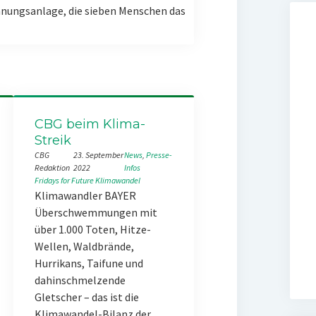
nungsanlage, die sieben Menschen das
CBG beim Klima-
Streik
CBG
23. September
News
, 
Presse-
Redaktion
2022
Infos
Fridays for Future
Klimawandel
Klimawandler BAYER
Überschwemmungen mit
über 1.000 Toten, Hitze-
Wellen, Waldbrände,
Hurrikans, Taifune und
dahinschmelzende
Gletscher – das ist die
Klimawandel-Bilanz der