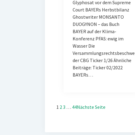
Glyphosat vor dem Supreme
Court BAYERs Herbstbilanz
Ghostwriter MONSANTO
DUOGYNON – das Buch
BAYER auf der Klima-
Konferenz PFAS: ewig im
Wasser Die
Versammlungsrechtsbeschwe
der CBG Ticker 1/26 Ähnliche
Beiträge: Ticker 02/2022
BAYERs…
1
2
3
…
44
Nächste Seite