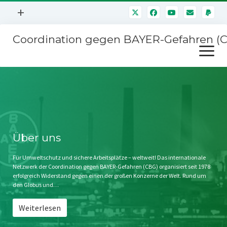
Menü
+
öffnen
Coordination gegen BAYER-Gefahren (
Mitmachen
Menü
Newsletter
öffnen
Presse
Kampagnen
Über uns
BAYER-Hauptversammlungen
Kontakt
Stichwort BAYER
Impressum
Über uns
Jahrestagung
Störfälle
Für Umweltschutz und sichere Arbeitsplätze – weltweit! Das internationale
Netzwerk der Coordination gegen BAYER-Gefahren (CBG) organisiert seit 1978
SPENDEN
erfolgreich Widerstand gegen einen der großen Konzerne der Welt. Rund um
den Globus und…
Weiterlesen