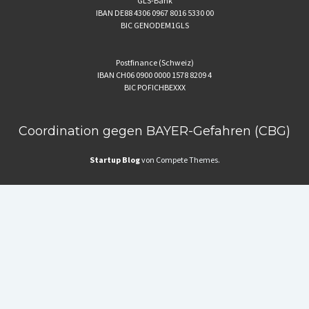
GLS-Bank
IBAN DE88 4306 0967 8016 5330 00
BIC GENODEM1GLS
Postfinance (Schweiz)
IBAN CH06 0900 0000 1578 8209 4
BIC POFICHBEXXX
Coordination gegen BAYER-Gefahren (CBG)
Startup Blog
von Compete Themes.