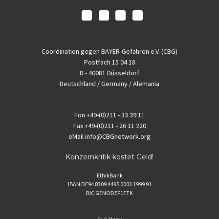
Coordination gegen BAYER-Gefahren e.V. (CBG)
Postfach 15 04 18
D - 40081 Düsseldorf
Deutschland / Germany / Alemania
Fon
+49-(0)211 - 33 39 11
Fax
+49-(0)211 - 26 11 220
eMail
info@CBGnetwork.org
Konzernkritik kostet Geld!
EthikBank
IBAN DE94 8309 4495 0003 1999 91
BIC GENODEF1ETK