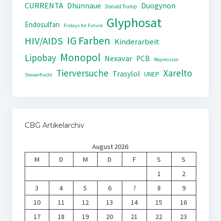
CURRENTA
Dhünnaue
Duogynon
Donald Trump
Glyphosat
Endosulfan
Fridays for Future
IG Farben
HIV/AIDS
Kinderarbeit
Monopol
Lipobay
Nexavar
PCB
Repression
Tierversuche
Xarelto
Trasylol
UNEP
Steuerflucht
CBG Artikelarchiv
August 2026
M
D
M
D
F
S
S
1
2
3
4
5
6
7
8
9
10
11
12
13
14
15
16
17
18
19
20
21
22
23