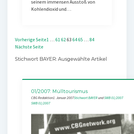
seinem immensen Ausstoß von
Kohlendioxid und…
Vorherige Seite
1
…
61
62
63
64
65
…
84
Nächste Seite
Stichwort BAYER: Ausgewählte Artikel
01/2007: Mülltourismus
CBG Redaktion
1. Januar 2007
Stichwort BAYER
 und 
SWB 01/2007
SWB 01/2007