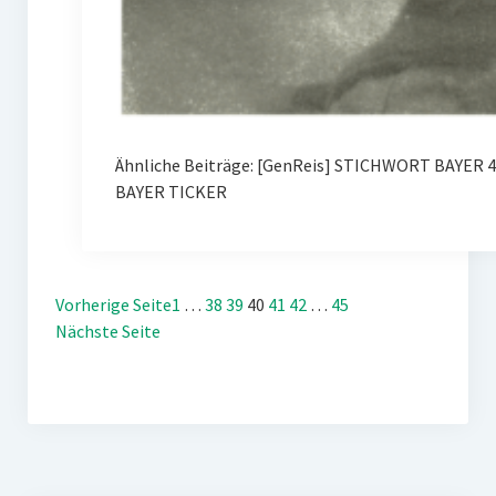
Ähnliche Beiträge: [GenReis] STICHWORT BAYER 
BAYER TICKER
Vorherige Seite
1
…
38
39
40
41
42
…
45
Nächste Seite