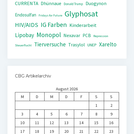
CURRENTA
Dhünnaue
Duogynon
Donald Trump
Glyphosat
Endosulfan
Fridays for Future
IG Farben
HIV/AIDS
Kinderarbeit
Monopol
Lipobay
Nexavar
PCB
Repression
Tierversuche
Xarelto
Trasylol
UNEP
Steuerflucht
CBG Artikelarchiv
August 2026
M
D
M
D
F
S
S
1
2
3
4
5
6
7
8
9
10
11
12
13
14
15
16
17
18
19
20
21
22
23