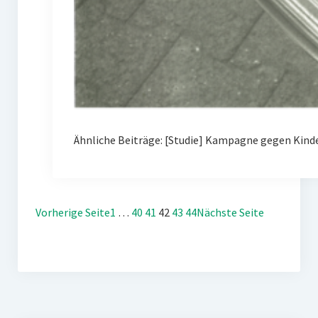
Ähnliche Beiträge: [Studie] Kampagne gegen Kin
Vorherige Seite
1
…
40
41
42
43
44
Nächste Seite