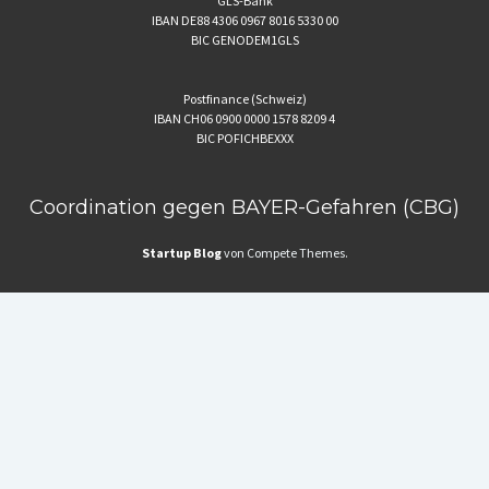
GLS-Bank
IBAN DE88 4306 0967 8016 5330 00
BIC GENODEM1GLS
Postfinance (Schweiz)
IBAN CH06 0900 0000 1578 8209 4
BIC POFICHBEXXX
Coordination gegen BAYER-Gefahren (CBG)
Startup Blog
von Compete Themes.