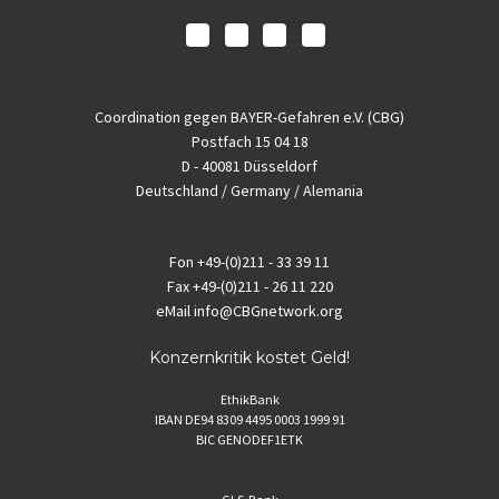
Coordination gegen BAYER-Gefahren e.V. (CBG)
Postfach 15 04 18
D - 40081 Düsseldorf
Deutschland / Germany / Alemania
Fon
+49-(0)211 - 33 39 11
Fax
+49-(0)211 - 26 11 220
eMail
info@CBGnetwork.org
Konzernkritik kostet Geld!
EthikBank
IBAN DE94 8309 4495 0003 1999 91
BIC GENODEF1ETK