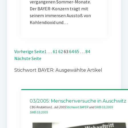
vergangenen Sommer-Monate.
Der BAYER-Konzern trägt mit
seinem immensen Ausstoß von
Kohlendioxid und…
Vorherige Seite
1
…
61
62
63
64
65
…
84
Nächste Seite
Stichwort BAYER: Ausgewählte Artikel
03/2005: Menschenversuche in Auschwitz
CBG Redaktion
1. Juli 2005
Stichwort BAYER
 und 
SWB 03/2005
SWB 03/2005