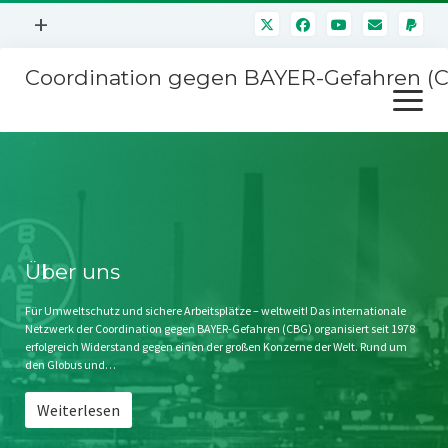
Menü
+
öffnen
Coordination gegen BAYER-Gefahren (
Mitmachen
Menü
Newsletter
öffnen
Presse
Kampagnen
Über uns
BAYER-Hauptversammlungen
Kontakt
Stichwort BAYER
Impressum
Über uns
Jahrestagung
Störfälle
Für Umweltschutz und sichere Arbeitsplätze – weltweit! Das internationale
Netzwerk der Coordination gegen BAYER-Gefahren (CBG) organisiert seit 1978
SPENDEN
erfolgreich Widerstand gegen einen der großen Konzerne der Welt. Rund um
den Globus und…
Weiterlesen