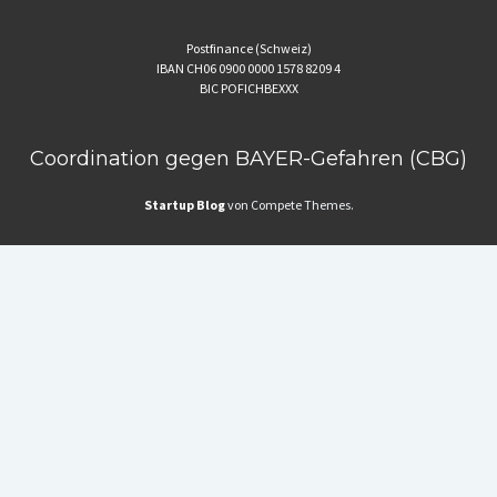
Postfinance (Schweiz)
IBAN CH06 0900 0000 1578 8209 4
BIC POFICHBEXXX
Coordination gegen BAYER-Gefahren (CBG)
Startup Blog
von Compete Themes.