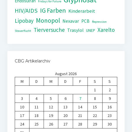
Endosulfan
Fridays for Future
IG Farben
HIV/AIDS
Kinderarbeit
Monopol
Lipobay
Nexavar
PCB
Repression
Tierversuche
Xarelto
Trasylol
UNEP
Steuerflucht
CBG Artikelarchiv
August 2026
M
D
M
D
F
S
S
1
2
3
4
5
6
7
8
9
10
11
12
13
14
15
16
17
18
19
20
21
22
23
24
25
26
27
28
29
30