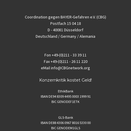
Coordination gegen BAYER-Gefahren e.V. (CBG)
Postfach 15 04 18
D - 40081 Düsseldorf
Deutschland / Germany / Alemania
Fon
+49-(0)211 - 33 39 11
Fax
+49-(0)211 - 26 11 220
eMail
info@CBGnetwork.org
Konzernkritik kostet Geld!
EthikBank
IBAN DE94 8309 4495 0003 1999 91
BIC GENODEF1ETK
GLS-Bank
IBAN DE88 4306 0967 8016 5330 00
BIC GENODEM1GLS