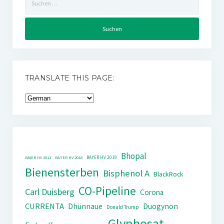
nach:
TRANSLATE THIS PAGE:
Bhopal
BAYER HV 2019
BAYER HV 2011
BAYER HV 2018
Bienensterben
Bisphenol A
BlackRock
CO-Pipeline
Carl Duisberg
Corona
CURRENTA
Dhünnaue
Duogynon
Donald Trump
Glyphosat