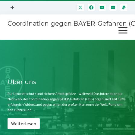
Menü
+
öffnen
Coordination gegen BAYER-Gefahren (
Mitmachen
Menü
Newsletter
öffnen
Presse
Kampagnen
Über uns
BAYER-Hauptversammlungen
Kontakt
Stichwort BAYER
Impressum
Über uns
Jahrestagung
Störfälle
Für Umweltschutz und sichere Arbeitsplätze – weltweit! Das internationale
Netzwerk der Coordination gegen BAYER-Gefahren (CBG) organisiert seit 1978
SPENDEN
erfolgreich Widerstand gegen einen der großen Konzerne der Welt. Rund um
den Globus und…
Weiterlesen