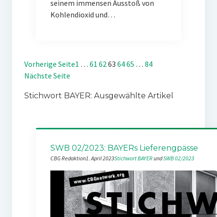
seinem immensen Ausstoß von
Kohlendioxid und…
Vorherige Seite
1
…
61
62
63
64
65
…
84
Nächste Seite
Stichwort BAYER: Ausgewählte Artikel
SWB 02/2023: BAYERs Lieferengpässe
CBG Redaktion
1. April 2023
Stichwort BAYER
 und 
SWB 02/2023