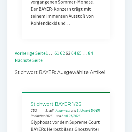
vergangenen Sommer-Monate.
Der BAYER-Konzern trägt mit
seinem immensen Ausstoß von
Kohlendioxid und…
Vorherige Seite
1
…
61
62
63
64
65
…
84
Nächste Seite
Stichwort BAYER: Ausgewählte Artikel
Stichwort BAYER 1/26
CBG
3. Juli
Allgemein
 und 
Stichwort BAYER
Redaktion
2026
und 
SWB 01/2026
Glyphosat vor dem Supreme Court
BAYERs Herbstbilanz Ghostwriter