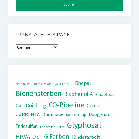
TRANSLATE THIS PAGE:
Bhopal
BAYER HV 2019
BAYER HV 2011
BAYER HV 2018
Bienensterben
Bisphenol A
BlackRock
CO-Pipeline
Carl Duisberg
Corona
CURRENTA
Dhünnaue
Duogynon
Donald Trump
Glyphosat
Endosulfan
Fridays for Future
IG Farben
HIV/AIDS
Kinderarbeit