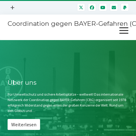
Menü
+
öffnen
Coordination gegen BAYER-Gefahren (
Mitmachen
Menü
Newsletter
öffnen
Presse
Kampagnen
Über uns
BAYER-Hauptversammlungen
Kontakt
Stichwort BAYER
Impressum
Über uns
Jahrestagung
Störfälle
Für Umweltschutz und sichere Arbeitsplätze – weltweit! Das internationale
Netzwerk der Coordination gegen BAYER-Gefahren (CBG) organisiert seit 1978
SPENDEN
erfolgreich Widerstand gegen einen der großen Konzerne der Welt. Rund um
den Globus und…
Weiterlesen