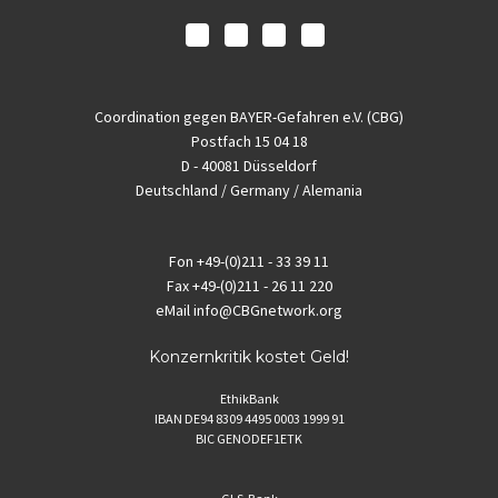
Coordination gegen BAYER-Gefahren e.V. (CBG)
Postfach 15 04 18
D - 40081 Düsseldorf
Deutschland / Germany / Alemania
Fon
+49-(0)211 - 33 39 11
Fax
+49-(0)211 - 26 11 220
eMail
info@CBGnetwork.org
Konzernkritik kostet Geld!
EthikBank
IBAN DE94 8309 4495 0003 1999 91
BIC GENODEF1ETK