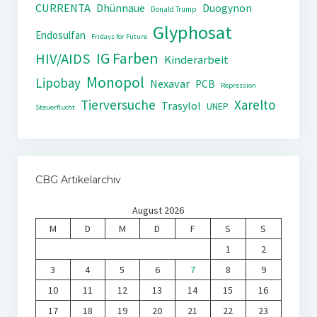
CURRENTA
Dhünnaue
Duogynon
Donald Trump
Glyphosat
Endosulfan
Fridays for Future
IG Farben
HIV/AIDS
Kinderarbeit
Monopol
Lipobay
Nexavar
PCB
Repression
Tierversuche
Xarelto
Trasylol
UNEP
Steuerflucht
CBG Artikelarchiv
August 2026
M
D
M
D
F
S
S
1
2
3
4
5
6
7
8
9
10
11
12
13
14
15
16
17
18
19
20
21
22
23