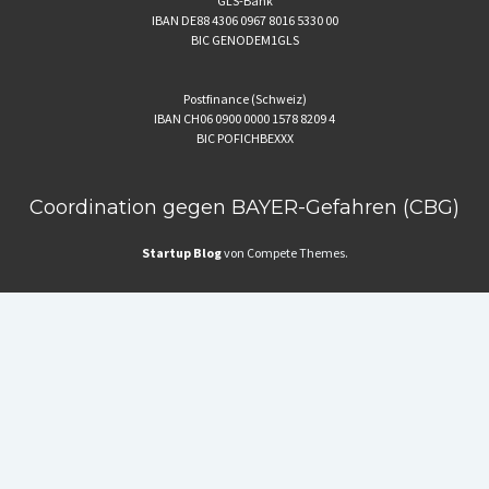
GLS-Bank
IBAN DE88 4306 0967 8016 5330 00
BIC GENODEM1GLS
Postfinance (Schweiz)
IBAN CH06 0900 0000 1578 8209 4
BIC POFICHBEXXX
Coordination gegen BAYER-Gefahren (CBG)
Startup Blog
von Compete Themes.