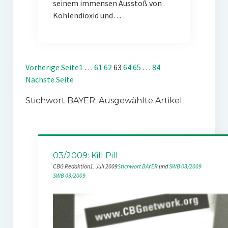
seinem immensen Ausstoß von
Kohlendioxid und…
Vorherige Seite
1
…
61
62
63
64
65
…
84
Nächste Seite
Stichwort BAYER: Ausgewählte Artikel
03/2009: Kill Pill
CBG Redaktion
1. Juli 2009
Stichwort BAYER
 und 
SWB 03/2009
SWB 03/2009