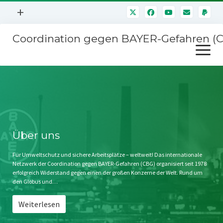
Menü
+
öffnen
Coordination gegen BAYER-Gefahren (
Mitmachen
Menü
Newsletter
öffnen
Presse
Kampagnen
Über uns
BAYER-Hauptversammlungen
Kontakt
Stichwort BAYER
Impressum
Über uns
Jahrestagung
Störfälle
Für Umweltschutz und sichere Arbeitsplätze – weltweit! Das internationale
Netzwerk der Coordination gegen BAYER-Gefahren (CBG) organisiert seit 1978
SPENDEN
erfolgreich Widerstand gegen einen der großen Konzerne der Welt. Rund um
den Globus und…
Weiterlesen