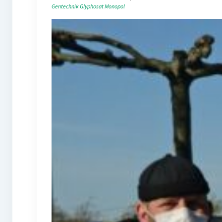
Gentechnik
Glyphosat
Monopol