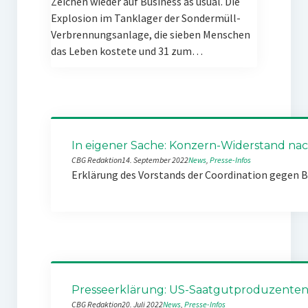
Zeichen wieder auf Business as usual. Die
Explosion im Tanklager der Sondermüll-
Verbrennungsanlage, die sieben Menschen
das Leben kostete und 31 zum…
In eigener Sache: Konzern-Widerstand nach
CBG Redaktion
14. September 2022
News
, 
Presse-Infos
Erklärung des Vorstands der Coordination gegen 
Presseerklärung: US-Saatgutproduzenten k
CBG Redaktion
20. Juli 2022
News
, 
Presse-Infos