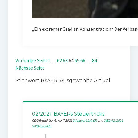
„Ein extremer Grad an Konzentration“ Der Verban
Vorherige Seite
1
…
62
63
64
65
66
…
84
Nächste Seite
Stichwort BAYER: Ausgewählte Artikel
02/2021: BAYERs Steuertricks
CBG Redaktion
1. April 2021
Stichwort BAYER
 und 
SWB 02/2021
SWB 02/2021