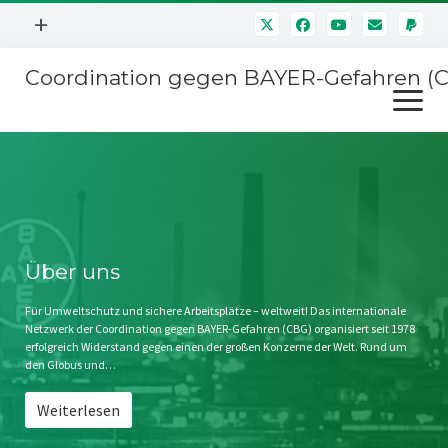
Menü
+
öffnen
Coordination gegen BAYER-Gefahren (
Mitmachen
Menü
Newsletter
öffnen
Presse
Kampagnen
Über uns
BAYER-Hauptversammlungen
Kontakt
Stichwort BAYER
Impressum
Über uns
Jahrestagung
Störfälle
Für Umweltschutz und sichere Arbeitsplätze – weltweit! Das internationale
Netzwerk der Coordination gegen BAYER-Gefahren (CBG) organisiert seit 1978
SPENDEN
erfolgreich Widerstand gegen einen der großen Konzerne der Welt. Rund um
den Globus und…
Weiterlesen