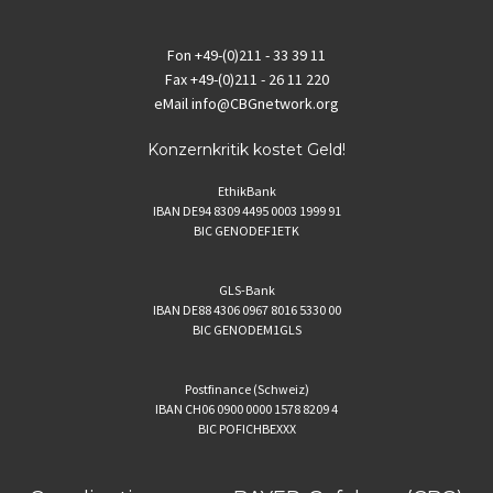
Fon
+49-(0)211 - 33 39 11
Fax
+49-(0)211 - 26 11 220
eMail
info@CBGnetwork.org
Konzernkritik kostet Geld!
EthikBank
IBAN DE94 8309 4495 0003 1999 91
BIC GENODEF1ETK
GLS-Bank
IBAN DE88 4306 0967 8016 5330 00
BIC GENODEM1GLS
Postfinance (Schweiz)
IBAN CH06 0900 0000 1578 8209 4
BIC POFICHBEXXX