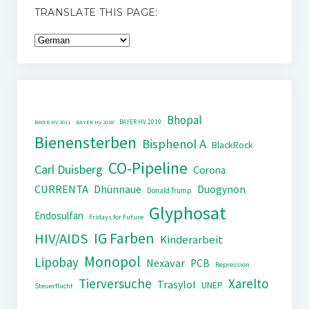
TRANSLATE THIS PAGE:
Bhopal
BAYER HV 2019
BAYER HV 2011
BAYER HV 2018
Bienensterben
Bisphenol A
BlackRock
CO-Pipeline
Carl Duisberg
Corona
CURRENTA
Dhünnaue
Duogynon
Donald Trump
Glyphosat
Endosulfan
Fridays for Future
IG Farben
HIV/AIDS
Kinderarbeit
Monopol
Lipobay
Nexavar
PCB
Repression
Tierversuche
Xarelto
Trasylol
UNEP
Steuerflucht