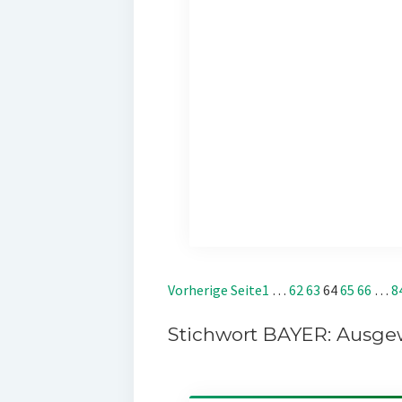
Vorherige Seite
1
…
62
63
64
65
66
…
8
Stichwort BAYER: Ausgew