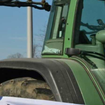
CBG Artikelarchiv
August 2026
M
D
M
D
F
S
S
1
2
3
4
5
6
7
8
9
10
11
12
13
14
15
16
17
18
19
20
21
22
23
24
25
26
27
28
29
30
31
« Juli