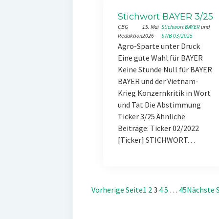
Stichwort BAYER 3/25
CBG
15. Mai
Stichwort BAYER
 und 
Redaktion
2026
SWB 03/2025
Agro-Sparte unter Druck
Eine gute Wahl für BAYER
Keine Stunde Null für BAYER
BAYER und der Vietnam-
Krieg Konzernkritik in Wort
und Tat Die Abstimmung
Ticker 3/25 Ähnliche
Beiträge: Ticker 02/2022
[Ticker] STICHWORT…
Vorherige Seite
1
2
3
4
5
…
45
Nächste S