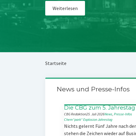
Weiterlesen
Startseite
News und Presse-Infos
Die CBG zum 5. Jahrestag
CBG Redaktion
25. Juli 2026
News
, 
Presse-Infos
Chem“park“
Explosion
Jahrestag
Nichts gelernt Fünf Jahre nach d
stehen die Zeichen wieder auf Busi