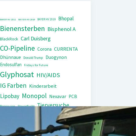
Bhopal
BAYER HV 2019
BAYER HV 2011
BAYER HV 2018
Bienensterben
Bisphenol A
Carl Duisberg
BlackRock
CO-Pipeline
CURRENTA
Corona
Dhünnaue
Duogynon
Donald Trump
Endosulfan
Fridays for Future
Glyphosat
HIV/AIDS
IG Farben
Kinderarbeit
Monopol
Lipobay
Nexavar
PCB
Tierversuche
Repression
Steuerflucht
Xarelto
Trasylol
UNEP