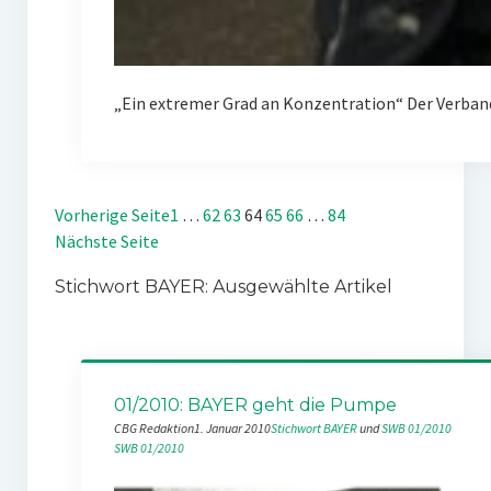
„Ein extremer Grad an Konzentration“ Der Verban
Vorherige Seite
1
…
62
63
64
65
66
…
84
Nächste Seite
Stichwort BAYER: Ausgewählte Artikel
01/2010: BAYER geht die Pumpe
CBG Redaktion
1. Januar 2010
Stichwort BAYER
 und 
SWB 01/2010
SWB 01/2010