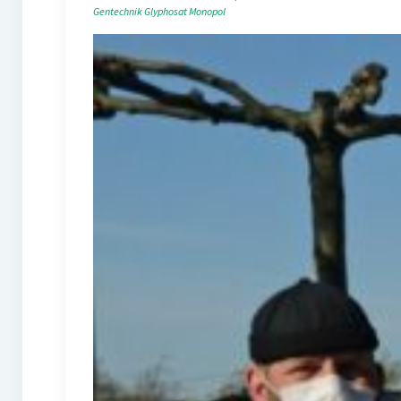
Gentechnik
Glyphosat
Monopol