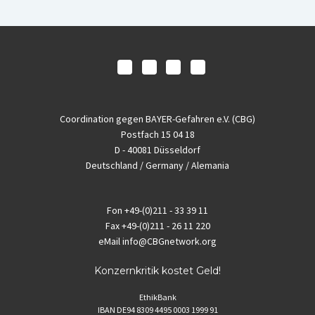
Coordination gegen BAYER-Gefahren e.V. (CBG)
Postfach 15 04 18
D - 40081 Düsseldorf
Deutschland / Germany / Alemania
Fon
+49-(0)211 - 33 39 11
Fax
+49-(0)211 - 26 11 220
eMail
info@CBGnetwork.org
Konzernkritik kostet Geld!
EthikBank
IBAN DE94 8309 4495 0003 1999 91