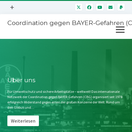
Menü
+
öffnen
Coordination gegen BAYER-Gefahren (
Mitmachen
Menü
Newsletter
öffnen
Presse
Kampagnen
Über uns
BAYER-Hauptversammlungen
Kontakt
Stichwort BAYER
Impressum
Über uns
Jahrestagung
Störfälle
Für Umweltschutz und sichere Arbeitsplätze – weltweit! Das internationale
Netzwerk der Coordination gegen BAYER-Gefahren (CBG) organisiert seit 1978
SPENDEN
erfolgreich Widerstand gegen einen der großen Konzerne der Welt. Rund um
den Globus und…
Weiterlesen