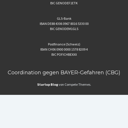
BIC GENODEF1ETK
GLS-Bank
IBAN DE88 4306 0967 8016 5330 00
BIC GENODEM1GLS
Postfinance (Schweiz)
IBAN CH06 0900 0000 1578 8209 4
BIC POFICHBEXXX
Coordination gegen BAYER-Gefahren (CBG)
Startup Blog
von Compete Themes.