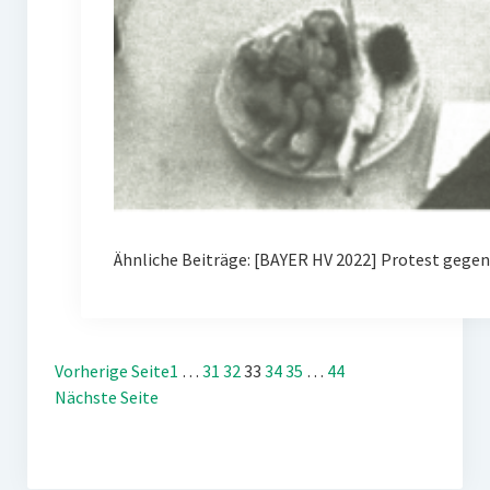
Ähnliche Beiträge: [BAYER HV 2022] Protest gegen
Vorherige Seite
1
…
31
32
33
34
35
…
44
Nächste Seite