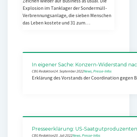
Zeichen wieder auf Business as usual. Die
Explosion im Tanklager der Sondermüll-
Verbrennungsanlage, die sieben Menschen
das Leben kostete und 31 zum…
In eigener Sache: Konzern-Widerstand nach
CBG Redaktion
14. September 2022
News
, 
Presse-Infos
Erklärung des Vorstands der Coordination gegen 
Presseerklärung: US-Saatgutproduzenten k
CBG Redaktion
20. Juli 2022
News
, 
Presse-Infos