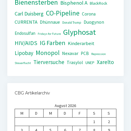
Bienensterben
Bisphenol A
BlackRock
CO-Pipeline
Carl Duisberg
Corona
CURRENTA
Dhünnaue
Duogynon
Donald Trump
Glyphosat
Endosulfan
Fridays for Future
IG Farben
HIV/AIDS
Kinderarbeit
Monopol
Lipobay
Nexavar
PCB
Repression
Tierversuche
Xarelto
Trasylol
UNEP
Steuerflucht
CBG Artikelarchiv
August 2026
M
D
M
D
F
S
S
1
2
3
4
5
6
7
8
9