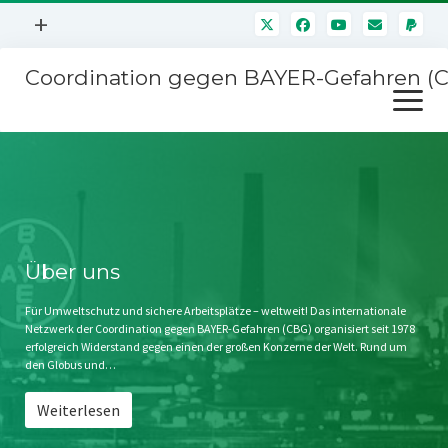
Menü
+
öffnen
Coordination gegen BAYER-Gefahren (
Mitmachen
Menü
Newsletter
öffnen
Presse
Kampagnen
Über uns
BAYER-Hauptversammlungen
Kontakt
Stichwort BAYER
Impressum
Über uns
Jahrestagung
Störfälle
Für Umweltschutz und sichere Arbeitsplätze – weltweit! Das internationale
Netzwerk der Coordination gegen BAYER-Gefahren (CBG) organisiert seit 1978
SPENDEN
erfolgreich Widerstand gegen einen der großen Konzerne der Welt. Rund um
den Globus und…
Weiterlesen