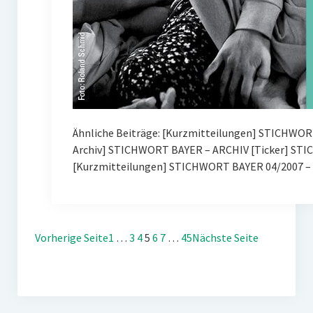
Ähnliche Beiträge: [Kurzmitteilungen] STICHWOR
Archiv] STICHWORT BAYER – ARCHIV [Ticker] ST
[Kurzmitteilungen] STICHWORT BAYER 04/2007 – 
Vorherige Seite
1
…
3
4
5
6
7
…
45
Nächste Seite