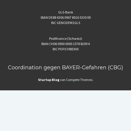
GLS-Bank
IBAN DE88 4306 0967 8016 5330 00
BIC GENODEM1GLS
Postfinance (Schweiz)
IBAN CH06 0900 0000 1578 8209 4
BIC POFICHBEXXX
Coordination gegen BAYER-Gefahren (CBG)
Startup Blog
von Compete Themes.