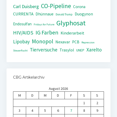
CO-Pipeline
Carl Duisberg
Corona
CURRENTA
Dhünnaue
Duogynon
Donald Trump
Glyphosat
Endosulfan
Fridays for Future
IG Farben
HIV/AIDS
Kinderarbeit
Monopol
Lipobay
Nexavar
PCB
Repression
Tierversuche
Xarelto
Trasylol
UNEP
Steuerflucht
CBG Artikelarchiv
August 2026
M
D
M
D
F
S
S
1
2
3
4
5
6
7
8
9