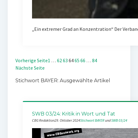
„Ein extremer Grad an Konzentration“ Der Verban
Vorherige Seite
1
…
62
63
64
65
66
…
84
Nächste Seite
Stichwort BAYER: Ausgewählte Artikel
SWB 03/24: Kritik in Wort und Tat
CBG Redaktion
29. Oktober 2024
Stichwort BAYER
 und 
SWB 03/24