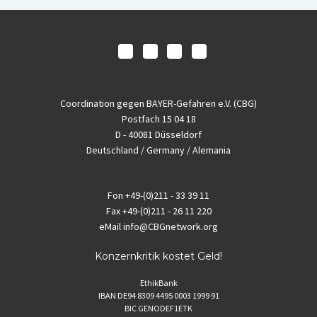
Coordination gegen BAYER-Gefahren e.V. (CBG)
Postfach 15 04 18
D - 40081 Düsseldorf
Deutschland / Germany / Alemania
Fon
+49-(0)211 - 33 39 11
Fax
+49-(0)211 - 26 11 220
eMail
info@CBGnetwork.org
Konzernkritik kostet Geld!
EthikBank
IBAN DE94 8309 4495 0003 1999 91
BIC GENODEF1ETK