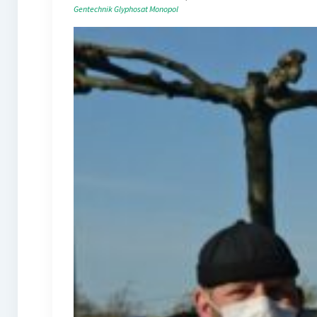
Gentechnik
Glyphosat
Monopol