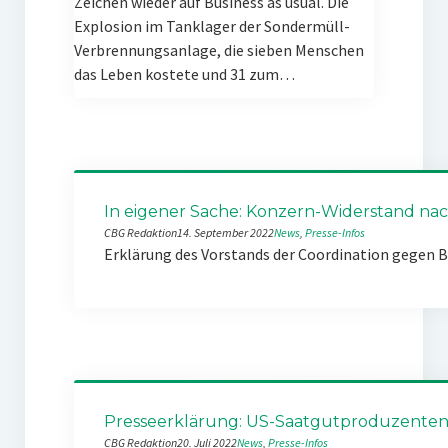
Zeichen wieder auf Business as usual. Die
Explosion im Tanklager der Sondermüll-
Verbrennungsanlage, die sieben Menschen
das Leben kostete und 31 zum…
In eigener Sache: Konzern-Widerstand nach
CBG Redaktion
14. September 2022
News
, 
Presse-Infos
Erklärung des Vorstands der Coordination gegen 
Presseerklärung: US-Saatgutproduzenten k
CBG Redaktion
20. Juli 2022
News
, 
Presse-Infos