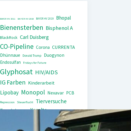
Bhopal
BAYER HV 2019
BAYER HV 2011
BAYER HV 2018
Bienensterben
Bisphenol A
Carl Duisberg
BlackRock
CO-Pipeline
CURRENTA
Corona
Dhünnaue
Duogynon
Donald Trump
Endosulfan
Fridays for Future
Glyphosat
HIV/AIDS
IG Farben
Kinderarbeit
Monopol
Lipobay
Nexavar
PCB
Tierversuche
Repression
Steuerflucht
Xarelto
Trasylol
UNEP