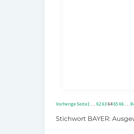
Vorherige Seite
1
…
62
63
64
65
66
…
8
Stichwort BAYER: Ausgew