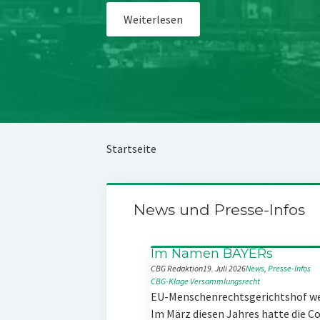
Weiterlesen
Startseite
News und Presse-Infos
Im Namen BAYERs
CBG Redaktion
19. Juli 2026
News
, 
Presse-Infos
CBG-Klage
Versammlungsrecht
EU-Menschenrechtsgerichtshof w
Im März diesen Jahres hatte die 