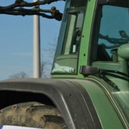
CBG Artikelarchiv
August 2026
M
D
M
D
F
S
S
1
2
3
4
5
6
7
8
9
10
11
12
13
14
15
16
17
18
19
20
21
22
23
24
25
26
27
28
29
30
31
« Juli