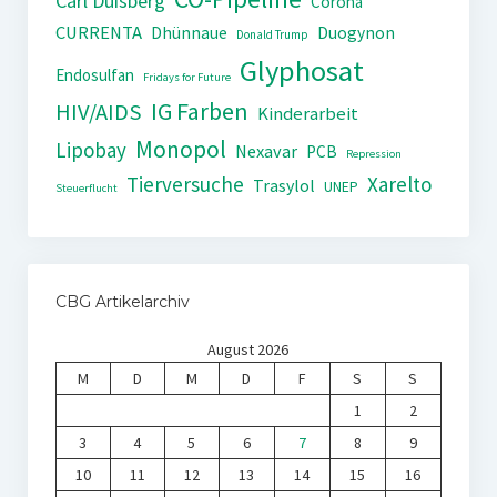
Carl Duisberg
Corona
CURRENTA
Dhünnaue
Duogynon
Donald Trump
Glyphosat
Endosulfan
Fridays for Future
IG Farben
HIV/AIDS
Kinderarbeit
Monopol
Lipobay
Nexavar
PCB
Repression
Tierversuche
Xarelto
Trasylol
UNEP
Steuerflucht
CBG Artikelarchiv
August 2026
M
D
M
D
F
S
S
1
2
3
4
5
6
7
8
9
10
11
12
13
14
15
16