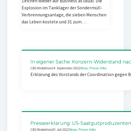
Zeichen wieder auf Business as usual. Die
Explosion im Tanklager der Sondermüll-
Verbrennungsanlage, die sieben Menschen
das Leben kostete und 31 zum…
In eigener Sache: Konzern-Widerstand nach
CBG Redaktion
14. September 2022
News
, 
Presse-Infos
Erklärung des Vorstands der Coordination gegen 
Presseerklärung: US-Saatgutproduzenten k
CBG Redaktion
20. Juli 2022
News
, 
Presse-Infos