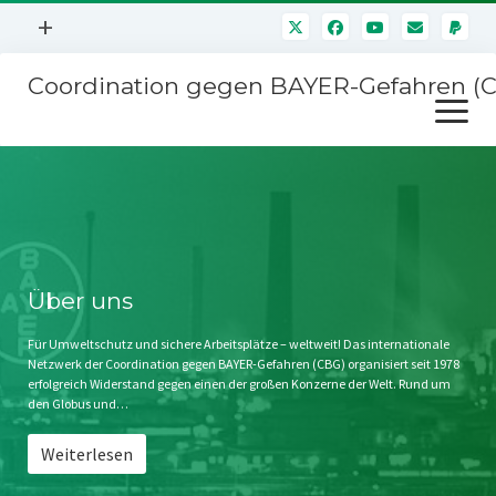
Menü
+
öffnen
Coordination gegen BAYER-Gefahren (
Mitmachen
Menü
Newsletter
öffnen
Presse
Kampagnen
Über uns
BAYER-Hauptversammlungen
Kontakt
Stichwort BAYER
Impressum
Über uns
Jahrestagung
Störfälle
Für Umweltschutz und sichere Arbeitsplätze – weltweit! Das internationale
Netzwerk der Coordination gegen BAYER-Gefahren (CBG) organisiert seit 1978
SPENDEN
erfolgreich Widerstand gegen einen der großen Konzerne der Welt. Rund um
den Globus und…
Weiterlesen