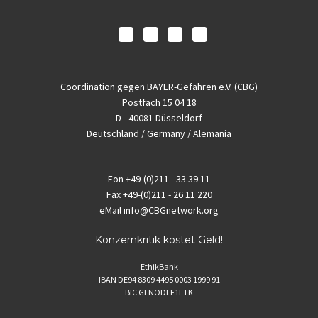
Coordination gegen BAYER-Gefahren e.V. (CBG)
Postfach 15 04 18
D - 40081 Düsseldorf
Deutschland / Germany / Alemania
Fon
+49-(0)211 - 33 39 11
Fax
+49-(0)211 - 26 11 220
eMail
info@CBGnetwork.org
Konzernkritik kostet Geld!
EthikBank
IBAN DE94 8309 4495 0003 1999 91
BIC GENODEF1ETK