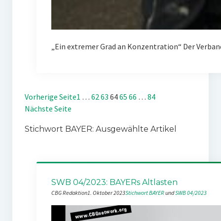
„Ein extremer Grad an Konzentration“ Der Verban
Vorherige Seite
1
…
62
63
64
65
66
…
84
Nächste Seite
Stichwort BAYER: Ausgewählte Artikel
SWB 04/2023: BAYERs Altlasten
CBG Redaktion
1. Oktober 2023
Stichwort BAYER
 und 
SWB 04/2023