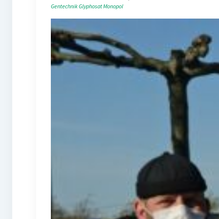
Gentechnik
Glyphosat
Monopol