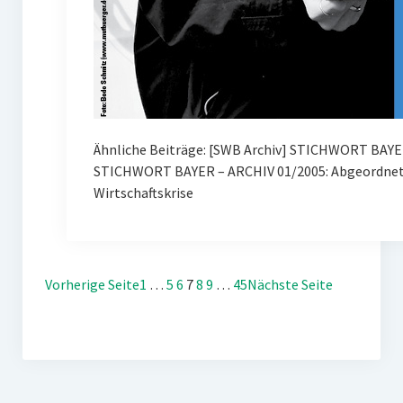
Ähnliche Beiträge: [SWB Archiv] STICHWORT BAYE
STICHWORT BAYER – ARCHIV 01/2005: Abgeordnete
Wirtschaftskrise
Vorherige Seite
1
…
5
6
7
8
9
…
45
Nächste Seite