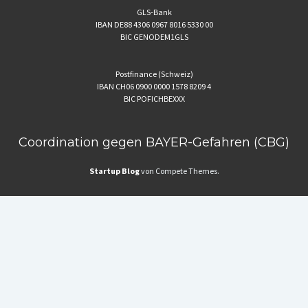
GLS-Bank
IBAN DE88 4306 0967 8016 5330 00
BIC GENODEM1GLS
Postfinance (Schweiz)
IBAN CH06 0900 0000 1578 8209 4
BIC POFICHBEXXX
Coordination gegen BAYER-Gefahren (CBG)
Startup Blog
von Compete Themes.