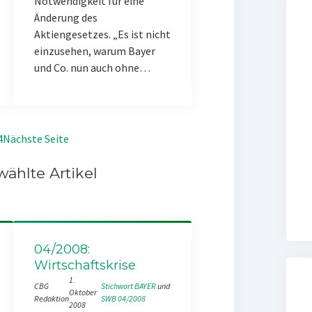
Notwendigkeit für eine
Änderung des
Aktiengesetzes. „Es ist nicht
einzusehen, warum Bayer
und Co. nun auch ohne…
4
Nächste Seite
ählte Artikel
04/2008:
Wirtschaftskrise
1.
CBG
Stichwort BAYER
 und 
Oktober
Redaktion
SWB 04/2008
2008