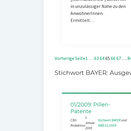
in unzulässiger Nähe zu den
AnwohnerInnen.
Ermittelt…
Vorherige Seite
1
…
63
64
65
66
67
…
8
Stichwort BAYER: Ausgew
01/2009: Pillen-
Patente
1.
CBG
Stichwort BAYER
 und 
Januar
Redaktion
SWB 01/2009
2009