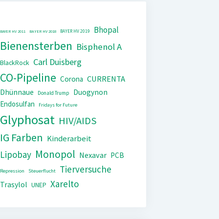
Bhopal
BAYER HV 2019
BAYER HV 2011
BAYER HV 2018
Bienensterben
Bisphenol A
Carl Duisberg
BlackRock
CO-Pipeline
CURRENTA
Corona
Dhünnaue
Duogynon
Donald Trump
Endosulfan
Fridays for Future
Glyphosat
HIV/AIDS
IG Farben
Kinderarbeit
Monopol
Lipobay
Nexavar
PCB
Tierversuche
Repression
Steuerflucht
Xarelto
Trasylol
UNEP