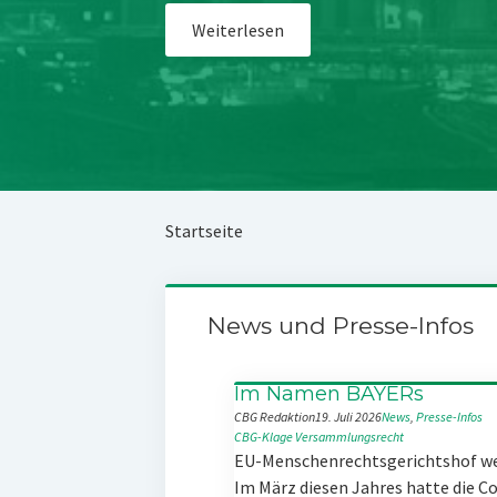
Weiterlesen
Startseite
News und Presse-Infos
Im Namen BAYERs
CBG Redaktion
19. Juli 2026
News
, 
Presse-Infos
CBG-Klage
Versammlungsrecht
EU-Menschenrechtsgerichtshof w
Im März diesen Jahres hatte die 