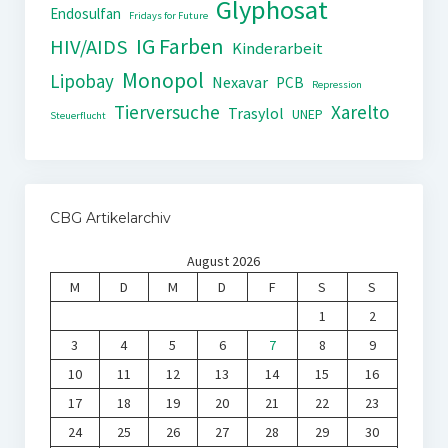
Glyphosat
Endosulfan
Fridays for Future
IG Farben
HIV/AIDS
Kinderarbeit
Monopol
Lipobay
Nexavar
PCB
Repression
Tierversuche
Xarelto
Trasylol
UNEP
Steuerflucht
CBG Artikelarchiv
August 2026
M
D
M
D
F
S
S
1
2
3
4
5
6
7
8
9
10
11
12
13
14
15
16
17
18
19
20
21
22
23
24
25
26
27
28
29
30