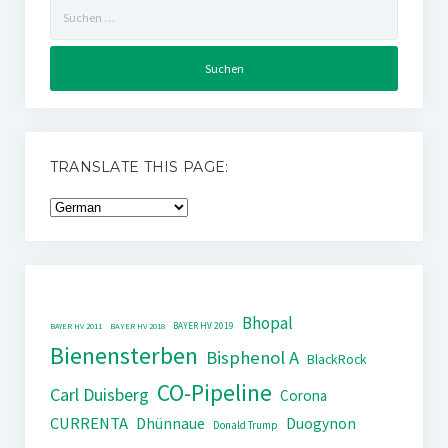
Suchen
nach:
TRANSLATE THIS PAGE:
Bhopal
BAYER HV 2019
BAYER HV 2011
BAYER HV 2018
Bienensterben
Bisphenol A
BlackRock
CO-Pipeline
Carl Duisberg
Corona
CURRENTA
Dhünnaue
Duogynon
Donald Trump