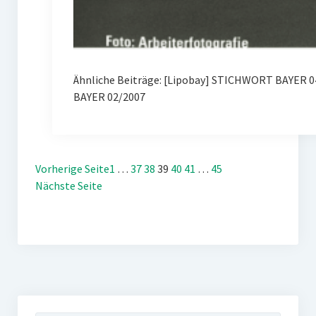
Ähnliche Beiträge: [Lipobay] STICHWORT BAYER 0
BAYER 02/2007
Vorherige Seite
1
…
37
38
39
40
41
…
45
Nächste Seite