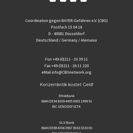
Coordination gegen BAYER-Gefahren e.V. (CBG)
Postfach 15 04 18
D - 40081 Düsseldorf
Deutschland / Germany / Alemania
Fon
+49-(0)211 - 33 39 11
Fax
+49-(0)211 - 26 11 220
eMail
info@CBGnetwork.org
Konzernkritik kostet Geld!
EthikBank
IBAN DE94 8309 4495 0003 1999 91
BIC GENODEF1ETK
GLS-Bank
IBAN DE88 4306 0967 8016 5330 00