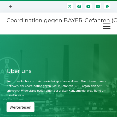
Menü
+
öffnen
Coordination gegen BAYER-Gefahren (
Mitmachen
Menü
Newsletter
öffnen
Presse
Kampagnen
Über uns
BAYER-Hauptversammlungen
Kontakt
Stichwort BAYER
Impressum
Über uns
Jahrestagung
Störfälle
Für Umweltschutz und sichere Arbeitsplätze – weltweit! Das internationale
Netzwerk der Coordination gegen BAYER-Gefahren (CBG) organisiert seit 1978
SPENDEN
erfolgreich Widerstand gegen einen der großen Konzerne der Welt. Rund um
den Globus und…
Weiterlesen