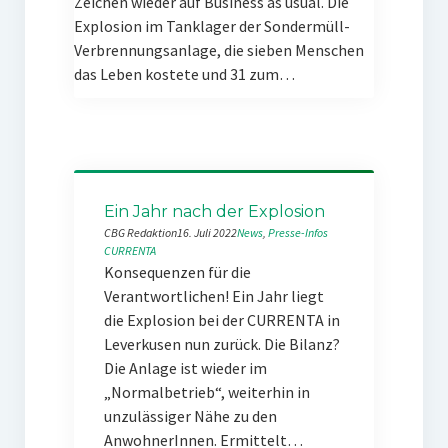
Zeichen wieder auf Business as usual. Die
Explosion im Tanklager der Sondermüll-
Verbrennungsanlage, die sieben Menschen
das Leben kostete und 31 zum…
Ein Jahr nach der Explosion
CBG Redaktion
16. Juli 2022
News
, 
Presse-Infos
CURRENTA
Konsequenzen für die
Verantwortlichen! Ein Jahr liegt
die Explosion bei der CURRENTA in
Leverkusen nun zurück. Die Bilanz?
Die Anlage ist wieder im
„Normalbetrieb“, weiterhin in
unzulässiger Nähe zu den
AnwohnerInnen. Ermittelt…