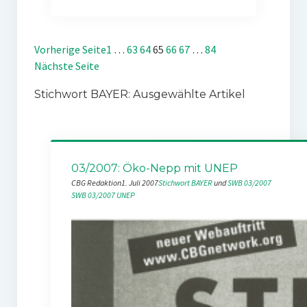
Vorherige Seite
1
…
63
64
65
66
67
…
84
Nächste Seite
Stichwort BAYER: Ausgewählte Artikel
03/2007: Öko-Nepp mit UNEP
CBG Redaktion
1. Juli 2007
Stichwort BAYER
 und 
SWB 03/2007
SWB 03/2007
UNEP