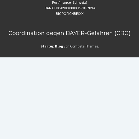
Postfinance (Schweiz)
IBAN CH06 0900 0000 1578 8209 4
BIC POFICHBEXXX
Coordination gegen BAYER-Gefahren (CBG)
Startup Blog
von Compete Themes.