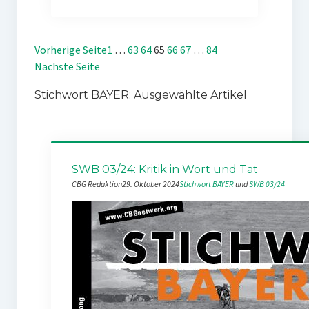
Vorherige Seite
1
…
63
64
65
66
67
…
84
Nächste Seite
Stichwort BAYER: Ausgewählte Artikel
SWB 03/24: Kritik in Wort und Tat
CBG Redaktion
29. Oktober 2024
Stichwort BAYER
 und 
SWB 03/24