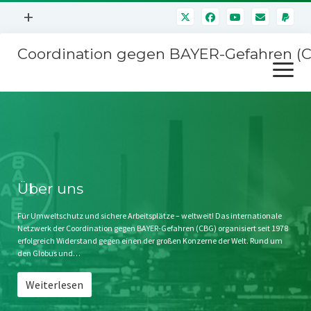
Menü
+
öffnen
Coordination gegen BAYER-Gefahren (
Mitmachen
Menü
Newsletter
öffnen
Presse
Kampagnen
Über uns
BAYER-Hauptversammlungen
Kontakt
Stichwort BAYER
Impressum
Über uns
Jahrestagung
Störfälle
Für Umweltschutz und sichere Arbeitsplätze – weltweit! Das internationale
Netzwerk der Coordination gegen BAYER-Gefahren (CBG) organisiert seit 1978
SPENDEN
erfolgreich Widerstand gegen einen der großen Konzerne der Welt. Rund um
den Globus und…
Weiterlesen