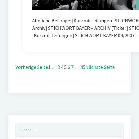
Ähnliche Beiträge: [Kurzmitteilungen] STICHWOR
Archiv] STICHWORT BAYER – ARCHIV [Ticker] ST
[Kurzmitteilungen] STICHWORT BAYER 04/2007 – 
Vorherige Seite
1
…
3
4
5
6
7
…
45
Nächste Seite
Suchen
nach: