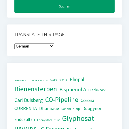
TRANSLATE THIS PAGE:
Bhopal
BAYER HV 2019
BAYER HV 2011
BAYER HV 2018
Bienensterben
Bisphenol A
BlackRock
CO-Pipeline
Carl Duisberg
Corona
CURRENTA
Dhünnaue
Duogynon
Donald Trump
Glyphosat
Endosulfan
Fridays for Future
IG Farben