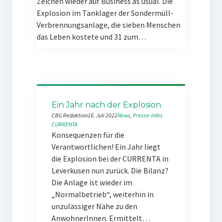
Zeichen wieder auf Business as usual. Die
Explosion im Tanklager der Sondermüll-
Verbrennungsanlage, die sieben Menschen
das Leben kostete und 31 zum…
Ein Jahr nach der Explosion
CBG Redaktion
16. Juli 2022
News
, 
Presse-Infos
CURRENTA
Konsequenzen für die
Verantwortlichen! Ein Jahr liegt
die Explosion bei der CURRENTA in
Leverkusen nun zurück. Die Bilanz?
Die Anlage ist wieder im
„Normalbetrieb“, weiterhin in
unzulässiger Nähe zu den
AnwohnerInnen. Ermittelt…