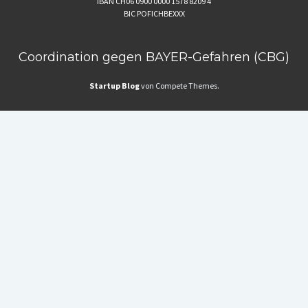
IBAN CH06 0900 0000 1578 8209 4
BIC POFICHBEXXX
Coordination gegen BAYER-Gefahren (CBG)
Startup Blog
von Compete Themes.