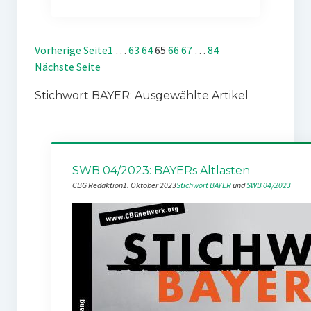
Vorherige Seite
1
…
63
64
65
66
67
…
84
Nächste Seite
Stichwort BAYER: Ausgewählte Artikel
SWB 04/2023: BAYERs Altlasten
CBG Redaktion
1. Oktober 2023
Stichwort BAYER
 und 
SWB 04/2023