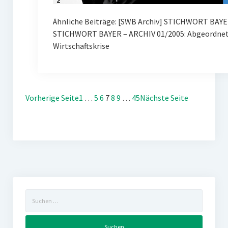
Ähnliche Beiträge: [SWB Archiv] STICHWORT BAYE
STICHWORT BAYER – ARCHIV 01/2005: Abgeordnete
Wirtschaftskrise
Vorherige Seite
1
…
5
6
7
8
9
…
45
Nächste Seite
Suchen
nach: