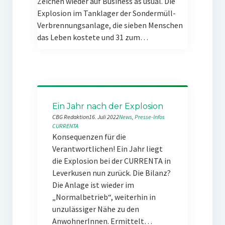
Zeichen wieder auf Business as usual. Die
Explosion im Tanklager der Sondermüll-
Verbrennungsanlage, die sieben Menschen
das Leben kostete und 31 zum…
Ein Jahr nach der Explosion
CBG Redaktion
16. Juli 2022
News
, 
Presse-Infos
CURRENTA
Konsequenzen für die
Verantwortlichen! Ein Jahr liegt
die Explosion bei der CURRENTA in
Leverkusen nun zurück. Die Bilanz?
Die Anlage ist wieder im
„Normalbetrieb“, weiterhin in
unzulässiger Nähe zu den
AnwohnerInnen. Ermittelt…