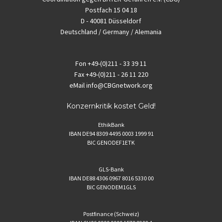
Postfach 15 04 18
D - 40081 Düsseldorf
Deutschland / Germany / Alemania
Fon
+49-(0)211 - 33 39 11
Fax
+49-(0)211 - 26 11 220
eMail
info@CBGnetwork.org
Konzernkritik kostet Geld!
EthikBank
IBAN DE94 8309 4495 0003 1999 91
BIC GENODEF1ETK
GLS-Bank
IBAN DE88 4306 0967 8016 5330 00
BIC GENODEM1GLS
Postfinance (Schweiz)