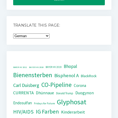
TRANSLATE THIS PAGE:
Bhopal
BAYER HV 2019
BAYER HV 2011
BAYER HV 2018
Bienensterben
Bisphenol A
BlackRock
CO-Pipeline
Carl Duisberg
Corona
CURRENTA
Dhünnaue
Duogynon
Donald Trump
Glyphosat
Endosulfan
Fridays for Future
IG Farben
HIV/AIDS
Kinderarbeit