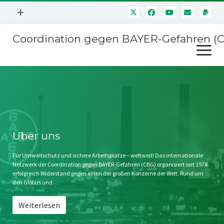
Menü
+
öffnen
Coordination gegen BAYER-Gefahren (
Mitmachen
Menü
Newsletter
öffnen
Presse
Kampagnen
Über uns
BAYER-Hauptversammlungen
Kontakt
Stichwort BAYER
Impressum
Über uns
Jahrestagung
Störfälle
Für Umweltschutz und sichere Arbeitsplätze – weltweit! Das internationale
Netzwerk der Coordination gegen BAYER-Gefahren (CBG) organisiert seit 1978
SPENDEN
erfolgreich Widerstand gegen einen der großen Konzerne der Welt. Rund um
den Globus und…
Weiterlesen