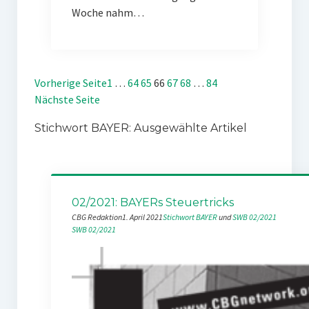
Woche nahm…
Vorherige Seite
1
…
64
65
66
67
68
…
84
Nächste Seite
Stichwort BAYER: Ausgewählte Artikel
02/2021: BAYERs Steuertricks
CBG Redaktion
1. April 2021
Stichwort BAYER
 und 
SWB 02/2021
SWB 02/2021