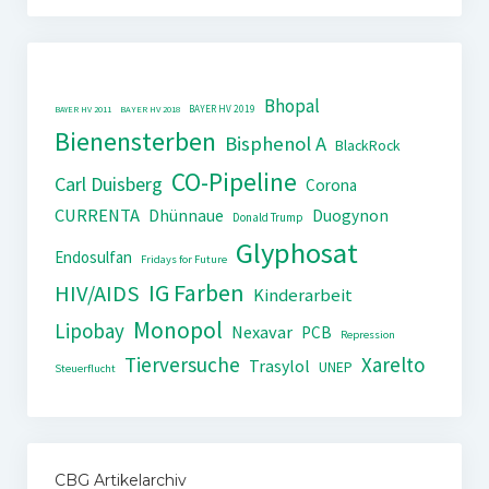
Bhopal
BAYER HV 2019
BAYER HV 2011
BAYER HV 2018
Bienensterben
Bisphenol A
BlackRock
CO-Pipeline
Carl Duisberg
Corona
CURRENTA
Dhünnaue
Duogynon
Donald Trump
Glyphosat
Endosulfan
Fridays for Future
IG Farben
HIV/AIDS
Kinderarbeit
Monopol
Lipobay
Nexavar
PCB
Repression
Tierversuche
Xarelto
Trasylol
UNEP
Steuerflucht
CBG Artikelarchiv