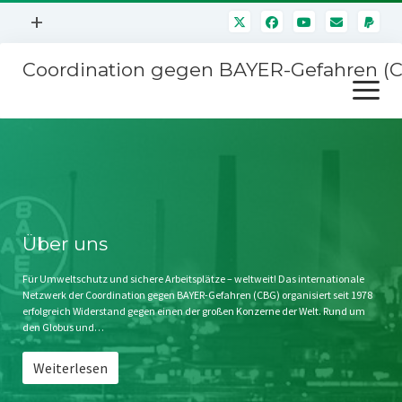
Menü
+
öffnen
Coordination gegen BAYER-Gefahren (
Mitmachen
Menü
Newsletter
öffnen
Presse
Kampagnen
Über uns
BAYER-Hauptversammlungen
Kontakt
Stichwort BAYER
Impressum
Über uns
Jahrestagung
Störfälle
Für Umweltschutz und sichere Arbeitsplätze – weltweit! Das internationale
Netzwerk der Coordination gegen BAYER-Gefahren (CBG) organisiert seit 1978
SPENDEN
erfolgreich Widerstand gegen einen der großen Konzerne der Welt. Rund um
den Globus und…
Weiterlesen