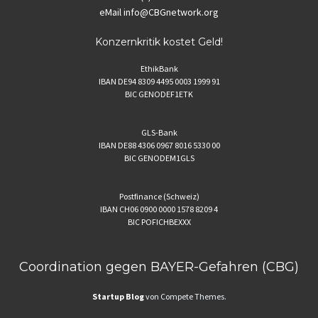
eMail
info@CBGnetwork.org
Konzernkritik kostet Geld!
EthikBank
IBAN DE94 8309 4495 0003 1999 91
BIC GENODEF1ETK
GLS-Bank
IBAN DE88 4306 0967 8016 5330 00
BIC GENODEM1GLS
Postfinance (Schweiz)
IBAN CH06 0900 0000 1578 8209 4
BIC POFICHBEXXX
Coordination gegen BAYER-Gefahren (CBG)
Startup Blog
von Compete Themes.