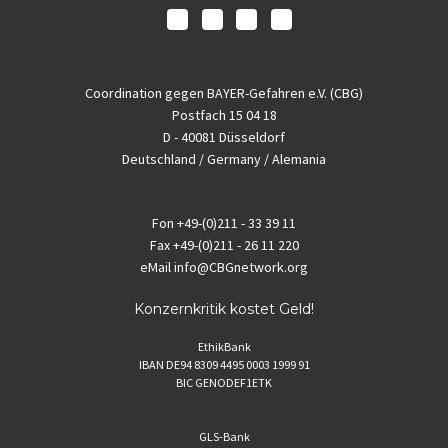
Coordination gegen BAYER-Gefahren e.V. (CBG)
Postfach 15 04 18
D - 40081 Düsseldorf
Deutschland / Germany / Alemania
Fon
+49-(0)211 - 33 39 11
Fax
+49-(0)211 - 26 11 220
eMail
info@CBGnetwork.org
Konzernkritik kostet Geld!
EthikBank
IBAN DE94 8309 4495 0003 1999 91
BIC GENODEF1ETK
GLS-Bank