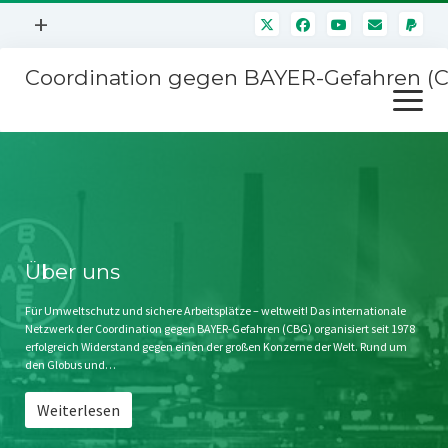
Menü
+
öffnen
Coordination gegen BAYER-Gefahren (
Mitmachen
Menü
Newsletter
öffnen
Presse
Kampagnen
Über uns
BAYER-Hauptversammlungen
Kontakt
Stichwort BAYER
Impressum
Über uns
Jahrestagung
Störfälle
Für Umweltschutz und sichere Arbeitsplätze – weltweit! Das internationale
Netzwerk der Coordination gegen BAYER-Gefahren (CBG) organisiert seit 1978
SPENDEN
erfolgreich Widerstand gegen einen der großen Konzerne der Welt. Rund um
den Globus und…
Weiterlesen