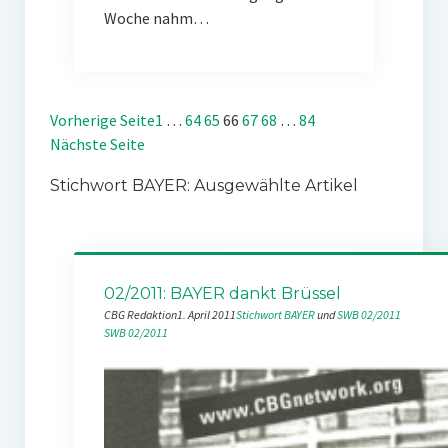
Woche nahm…
Vorherige Seite
1
…
64
65
66
67
68
…
84
Nächste Seite
Stichwort BAYER: Ausgewählte Artikel
02/2011: BAYER dankt Brüssel
CBG Redaktion
1. April 2011
Stichwort BAYER
 und 
SWB 02/2011
SWB 02/2011