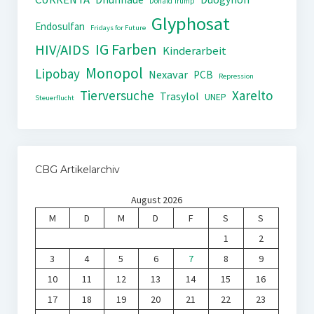
Donald Trump
Glyphosat
Endosulfan
Fridays for Future
IG Farben
HIV/AIDS
Kinderarbeit
Monopol
Lipobay
Nexavar
PCB
Repression
Tierversuche
Xarelto
Trasylol
UNEP
Steuerflucht
CBG Artikelarchiv
August 2026
M
D
M
D
F
S
S
1
2
3
4
5
6
7
8
9
10
11
12
13
14
15
16
17
18
19
20
21
22
23