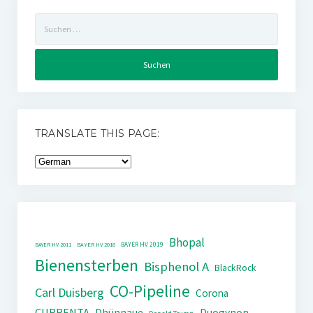
Suchen
nach:
TRANSLATE THIS PAGE:
Bhopal
BAYER HV 2019
BAYER HV 2011
BAYER HV 2018
Bienensterben
Bisphenol A
BlackRock
CO-Pipeline
Carl Duisberg
Corona
CURRENTA
Dhünnaue
Duogynon