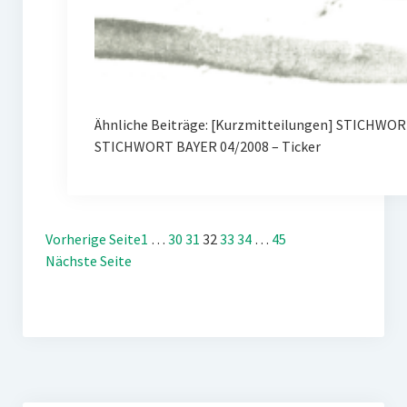
Ähnliche Beiträge: [Kurzmitteilungen] STICHWORT
STICHWORT BAYER 04/2008 – Ticker
Vorherige Seite
1
…
30
31
32
33
34
…
45
Nächste Seite