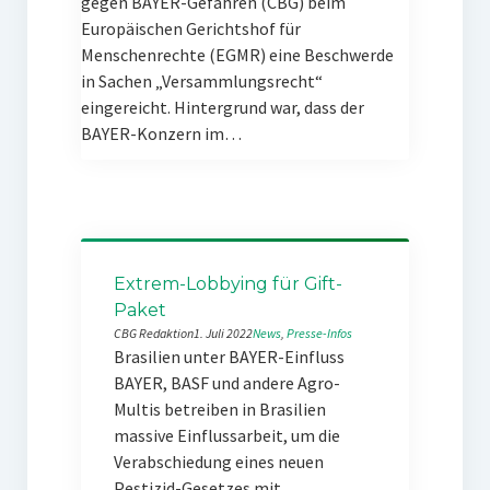
gegen BAYER-Gefahren (CBG) beim
Europäischen Gerichtshof für
Menschenrechte (EGMR) eine Beschwerde
in Sachen „Versammlungsrecht“
eingereicht. Hintergrund war, dass der
BAYER-Konzern im…
Extrem-Lobbying für Gift-
Paket
CBG Redaktion
1. Juli 2022
News
, 
Presse-Infos
Brasilien unter BAYER-Einfluss
BAYER, BASF und andere Agro-
Multis betreiben in Brasilien
massive Einflussarbeit, um die
Verabschiedung eines neuen
Pestizid-Gesetzes mit