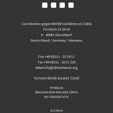
Coordination gegen BAYER-Gefahren e.V. (CBG)
Postfach 15 04 18
D - 40081 Düsseldorf
Deutschland / Germany / Alemania
Fon
+49-(0)211 - 33 39 11
Fax
+49-(0)211 - 26 11 220
eMail
info@CBGnetwork.org
Konzernkritik kostet Geld!
EthikBank
IBAN DE94 8309 4495 0003 1999 91
BIC GENODEF1ETK
GLS-Bank