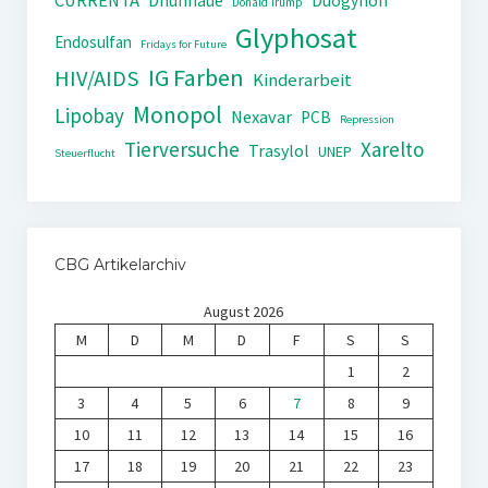
CURRENTA
Dhünnaue
Duogynon
Donald Trump
Glyphosat
Endosulfan
Fridays for Future
IG Farben
HIV/AIDS
Kinderarbeit
Monopol
Lipobay
Nexavar
PCB
Repression
Tierversuche
Xarelto
Trasylol
UNEP
Steuerflucht
CBG Artikelarchiv
August 2026
M
D
M
D
F
S
S
1
2
3
4
5
6
7
8
9
10
11
12
13
14
15
16
17
18
19
20
21
22
23