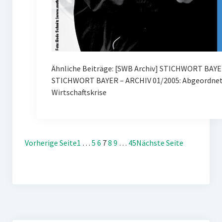
Ähnliche Beiträge: [SWB Archiv] STICHWORT BAYE
STICHWORT BAYER – ARCHIV 01/2005: Abgeordnete
Wirtschaftskrise
Vorherige Seite
1
…
5
6
7
8
9
…
45
Nächste Seite