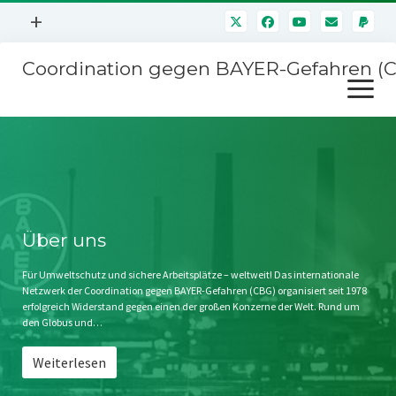
Menü
+
öffnen
Coordination gegen BAYER-Gefahren (
Mitmachen
Menü
Newsletter
öffnen
Presse
Kampagnen
Über uns
BAYER-Hauptversammlungen
Kontakt
Stichwort BAYER
Impressum
Über uns
Jahrestagung
Störfälle
Für Umweltschutz und sichere Arbeitsplätze – weltweit! Das internationale
Netzwerk der Coordination gegen BAYER-Gefahren (CBG) organisiert seit 1978
SPENDEN
erfolgreich Widerstand gegen einen der großen Konzerne der Welt. Rund um
den Globus und…
Weiterlesen