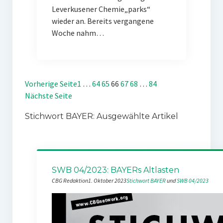
Leverkusener Chemie„parks“
wieder an. Bereits vergangene
Woche nahm…
Vorherige Seite
1
…
64
65
66
67
68
…
84
Nächste Seite
Stichwort BAYER: Ausgewählte Artikel
SWB 04/2023: BAYERs Altlasten
CBG Redaktion
1. Oktober 2023
Stichwort BAYER
 und 
SWB 04/2023