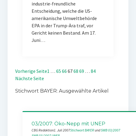
industrie-freundliche
Entscheidung, welche die US-
amerikanische Umweltbehörde
EPA in der Trump-Ära traf, vor
Gericht keinen Bestand. Am 17.
Juni…
Vorherige Seite
1
…
65
66
67
68
69
…
84
Nächste Seite
Stichwort BAYER: Ausgewählte Artikel
03/2007: Öko-Nepp mit UNEP
CBG Redaktion
1. Juli 2007
Stichwort BAYER
 und 
SWB 03/2007
SWB 03/2007
UNEP