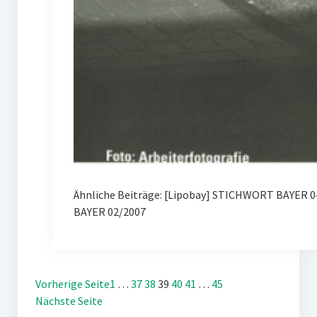
Ähnliche Beiträge: [Lipobay] STICHWORT BAYER 0
BAYER 02/2007
Vorherige Seite
1
…
37
38
39
40
41
…
45
Nächste Seite