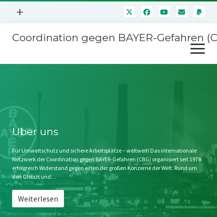
Menü
+
öffnen
Coordination gegen BAYER-Gefahren (
Mitmachen
Menü
Newsletter
öffnen
Presse
Kampagnen
Über uns
BAYER-Hauptversammlungen
Kontakt
Stichwort BAYER
Impressum
Über uns
Jahrestagung
Störfälle
Für Umweltschutz und sichere Arbeitsplätze – weltweit! Das internationale
Netzwerk der Coordination gegen BAYER-Gefahren (CBG) organisiert seit 1978
SPENDEN
erfolgreich Widerstand gegen einen der großen Konzerne der Welt. Rund um
den Globus und…
Weiterlesen