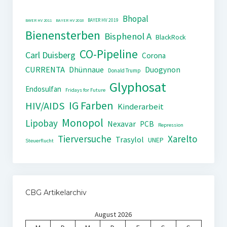
Bhopal
BAYER HV 2019
BAYER HV 2011
BAYER HV 2018
Bienensterben
Bisphenol A
BlackRock
CO-Pipeline
Carl Duisberg
Corona
CURRENTA
Dhünnaue
Duogynon
Donald Trump
Glyphosat
Endosulfan
Fridays for Future
IG Farben
HIV/AIDS
Kinderarbeit
Monopol
Lipobay
Nexavar
PCB
Repression
Tierversuche
Xarelto
Trasylol
UNEP
Steuerflucht
CBG Artikelarchiv
August 2026