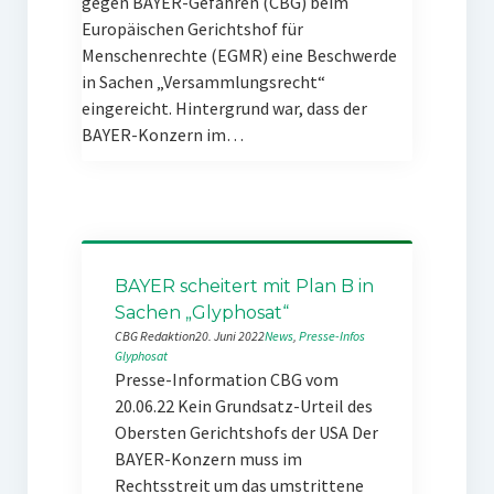
gegen BAYER-Gefahren (CBG) beim
Europäischen Gerichtshof für
Menschenrechte (EGMR) eine Beschwerde
in Sachen „Versammlungsrecht“
eingereicht. Hintergrund war, dass der
BAYER-Konzern im…
BAYER scheitert mit Plan B in
Sachen „Glyphosat“
CBG Redaktion
20. Juni 2022
News
, 
Presse-Infos
Glyphosat
Presse-Information CBG vom
20.06.22 Kein Grundsatz-Urteil des
Obersten Gerichtshofs der USA Der
BAYER-Konzern muss im
Rechtsstreit um das umstrittene