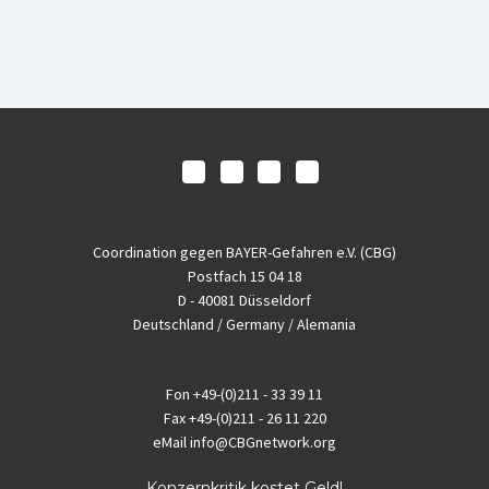
Coordination gegen BAYER-Gefahren e.V. (CBG)
Postfach 15 04 18
D - 40081 Düsseldorf
Deutschland / Germany / Alemania
Fon
+49-(0)211 - 33 39 11
Fax
+49-(0)211 - 26 11 220
eMail
info@CBGnetwork.org
Konzernkritik kostet Geld!