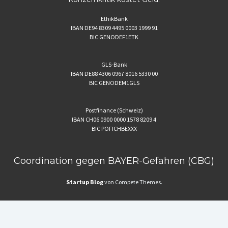
EthikBank
IBAN DE94 8309 4495 0003 1999 91
BIC GENODEF1ETK
GLS-Bank
IBAN DE88 4306 0967 8016 5330 00
BIC GENODEM1GLS
Postfinance (Schweiz)
IBAN CH06 0900 0000 1578 8209 4
BIC POFICHBEXXX
Coordination gegen BAYER-Gefahren (CBG)
Startup Blog
von Compete Themes.