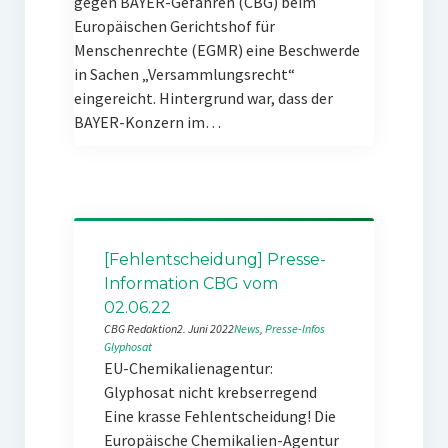
gegen BAYER-Gefahren (CBG) beim
Europäischen Gerichtshof für
Menschenrechte (EGMR) eine Beschwerde
in Sachen „Versammlungsrecht“
eingereicht. Hintergrund war, dass der
BAYER-Konzern im…
[Fehlentscheidung] Presse-
Information CBG vom
02.06.22
CBG Redaktion
2. Juni 2022
News
, 
Presse-Infos
Glyphosat
EU-Chemikalienagentur:
Glyphosat nicht krebserregend
Eine krasse Fehlentscheidung! Die
Europäische Chemikalien-Agentur