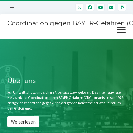
Menü
+
öffnen
Coordination gegen BAYER-Gefahren (
Mitmachen
Menü
Newsletter
öffnen
Presse
Kampagnen
Über uns
BAYER-Hauptversammlungen
Kontakt
Stichwort BAYER
Impressum
Über uns
Jahrestagung
Störfälle
Für Umweltschutz und sichere Arbeitsplätze – weltweit! Das internationale
Netzwerk der Coordination gegen BAYER-Gefahren (CBG) organisiert seit 1978
SPENDEN
erfolgreich Widerstand gegen einen der großen Konzerne der Welt. Rund um
den Globus und…
Weiterlesen