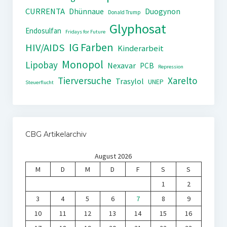
CURRENTA
Dhünnaue
Duogynon
Donald Trump
Glyphosat
Endosulfan
Fridays for Future
IG Farben
HIV/AIDS
Kinderarbeit
Monopol
Lipobay
Nexavar
PCB
Repression
Tierversuche
Xarelto
Trasylol
UNEP
Steuerflucht
CBG Artikelarchiv
August 2026
M
D
M
D
F
S
S
1
2
3
4
5
6
7
8
9
10
11
12
13
14
15
16