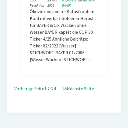
CBG
25. Mai
Allgemein
 und 
Stichwort
Redaktion
2026
BAYER
Ökozid und andere Katastrophen
Kontrollverlust Goldener Herbst
für BAYER & Co. Wacken ohne
Wasser BAYER kapert die COP 30
Ticker 4/25 Ähnliche Beiträge:
Ticker 02/2022 [Wasser]
STICHWORT BAYER 01/2006
[Wasser Wacken] STICHWORT…
Vorherige Seite
1
2
3
4
…
45
Nächste Seite