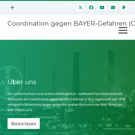
Menü
+
öffnen
Coordination gegen BAYER-Gefahren (
Mitmachen
Menü
Newsletter
öffnen
Presse
Kampagnen
Über uns
BAYER-Hauptversammlungen
Kontakt
Stichwort BAYER
Impressum
Über uns
Jahrestagung
Störfälle
Für Umweltschutz und sichere Arbeitsplätze – weltweit! Das internationale
Netzwerk der Coordination gegen BAYER-Gefahren (CBG) organisiert seit 1978
SPENDEN
erfolgreich Widerstand gegen einen der großen Konzerne der Welt. Rund um
den Globus und…
Weiterlesen