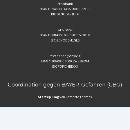
EthikBank
IBAN DE94 8309 4495 0003 1999 91
BIC GENODEF1ETK
GLS-Bank
IBAN DE88 4306 0967 8016 5330 00
BIC GENODEM1GLS
Postfinance (Schweiz)
IBAN CH06 0900 0000 1578 8209 4
BIC POFICHBEXXX
Coordination gegen BAYER-Gefahren (CBG)
Startup Blog
von Compete Themes.