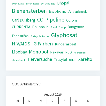
Bhopal
BAYER HV 2019
BAYER HV 2011
BAYER HV 2018
Bienensterben
Bisphenol A
BlackRock
CO-Pipeline
Carl Duisberg
Corona
CURRENTA
Dhünnaue
Duogynon
Donald Trump
Glyphosat
Endosulfan
Fridays for Future
IG Farben
HIV/AIDS
Kinderarbeit
Monopol
Lipobay
Nexavar
PCB
Repression
Tierversuche
Xarelto
Trasylol
UNEP
Steuerflucht
CBG Artikelarchiv
August 2026
M
D
M
D
F
S
S