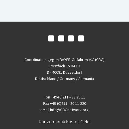
Coordination gegen BAYER-Gefahren e.V. (CBG)
Postfach 15 04 18
D - 40081 Düsseldorf
Deutschland / Germany / Alemania
Fon
+49-(0)211 - 33 39 11
Fax
+49-(0)211 - 26 11 220
eMail
info@CBGnetwork.org
Konzernkritik kostet Geld!