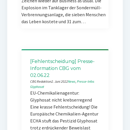
Zeichen wieder auf Business as usual. Die
Explosion im Tanklager der Sondermüll-
Verbrennungsanlage, die sieben Menschen
das Leben kostete und 31 zum…
[Fehlentscheidung] Presse-
Information CBG vom
02.06.22
CBG Redaktion
2. Juni 2022
News
, 
Presse-Infos
Glyphosat
EU-Chemikalienagentur:
Glyphosat nicht krebserregend
Eine krasse Fehlentscheidung! Die
Europäische Chemikalien-Agentur
ECHA stuft das Pestizid Glyphosat
trotz erdrückender Beweislast