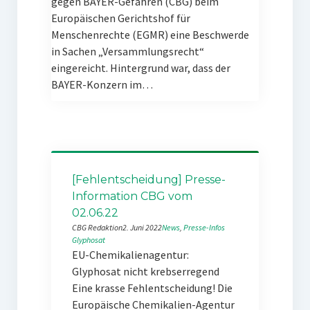
gegen BAYER-Gefahren (CBG) beim
Europäischen Gerichtshof für
Menschenrechte (EGMR) eine Beschwerde
in Sachen „Versammlungsrecht“
eingereicht. Hintergrund war, dass der
BAYER-Konzern im…
[Fehlentscheidung] Presse-
Information CBG vom
02.06.22
CBG Redaktion
2. Juni 2022
News
, 
Presse-Infos
Glyphosat
EU-Chemikalienagentur:
Glyphosat nicht krebserregend
Eine krasse Fehlentscheidung! Die
Europäische Chemikalien-Agentur