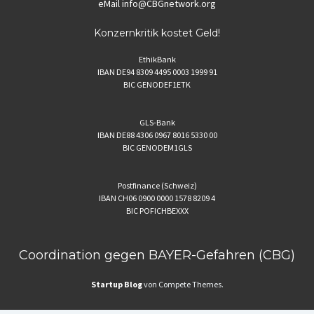
eMail
info@CBGnetwork.org
Konzernkritik kostet Geld!
EthikBank
IBAN DE94 8309 4495 0003 1999 91
BIC GENODEF1ETK
GLS-Bank
IBAN DE88 4306 0967 8016 5330 00
BIC GENODEM1GLS
Postfinance (Schweiz)
IBAN CH06 0900 0000 1578 8209 4
BIC POFICHBEXXX
Coordination gegen BAYER-Gefahren (CBG)
Startup Blog
von Compete Themes.