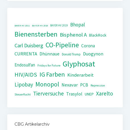
Bhopal
BAYER HV 2019
BAYER HV 2011
BAYER HV 2018
Bienensterben
Bisphenol A
BlackRock
CO-Pipeline
Carl Duisberg
Corona
CURRENTA
Dhünnaue
Duogynon
Donald Trump
Glyphosat
Endosulfan
Fridays for Future
IG Farben
HIV/AIDS
Kinderarbeit
Monopol
Lipobay
Nexavar
PCB
Repression
Tierversuche
Xarelto
Trasylol
UNEP
Steuerflucht
CBG Artikelarchiv