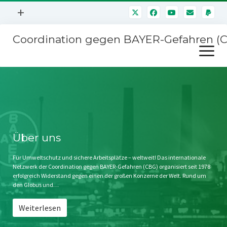
Menü
+
öffnen
Coordination gegen BAYER-Gefahren (
Mitmachen
Menü
Newsletter
öffnen
Presse
Kampagnen
Über uns
BAYER-Hauptversammlungen
Kontakt
Stichwort BAYER
Impressum
Über uns
Jahrestagung
Störfälle
Für Umweltschutz und sichere Arbeitsplätze – weltweit! Das internationale
Netzwerk der Coordination gegen BAYER-Gefahren (CBG) organisiert seit 1978
SPENDEN
erfolgreich Widerstand gegen einen der großen Konzerne der Welt. Rund um
den Globus und…
Weiterlesen