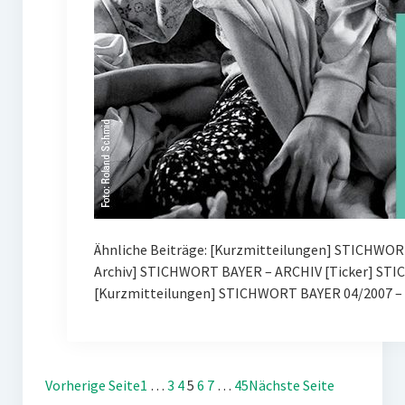
Ähnliche Beiträge: [Kurzmitteilungen] STICHWOR
Archiv] STICHWORT BAYER – ARCHIV [Ticker] ST
[Kurzmitteilungen] STICHWORT BAYER 04/2007 – 
Vorherige Seite
1
…
3
4
5
6
7
…
45
Nächste Seite