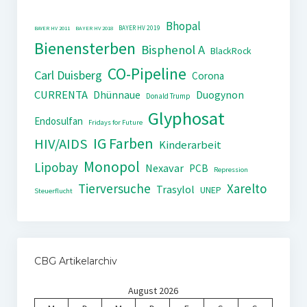
Bhopal
BAYER HV 2019
BAYER HV 2011
BAYER HV 2018
Bienensterben
Bisphenol A
BlackRock
CO-Pipeline
Carl Duisberg
Corona
CURRENTA
Dhünnaue
Duogynon
Donald Trump
Glyphosat
Endosulfan
Fridays for Future
IG Farben
HIV/AIDS
Kinderarbeit
Monopol
Lipobay
Nexavar
PCB
Repression
Tierversuche
Xarelto
Trasylol
UNEP
Steuerflucht
CBG Artikelarchiv
August 2026