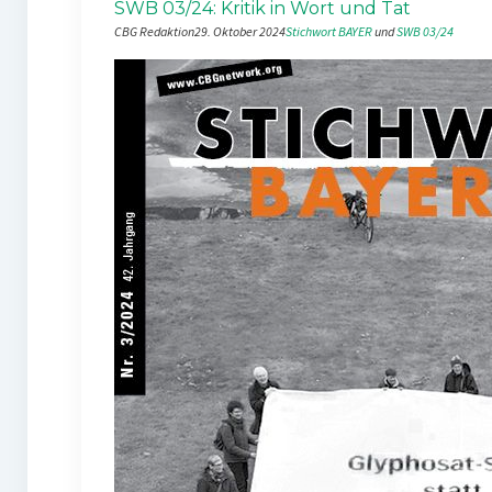
SWB 03/24: Kritik in Wort und Tat
CBG Redaktion
29. Oktober 2024
Stichwort BAYER
 und 
SWB 03/24