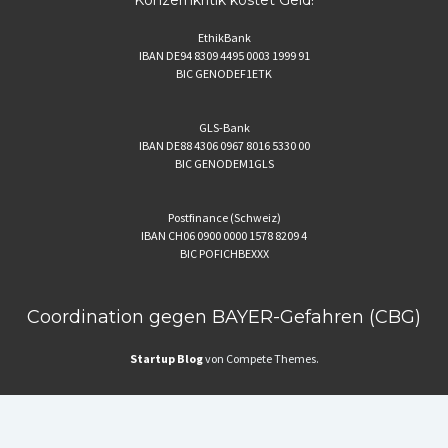
Konzernkritik kostet Geld!
EthikBank
IBAN DE94 8309 4495 0003 1999 91
BIC GENODEF1ETK
GLS-Bank
IBAN DE88 4306 0967 8016 5330 00
BIC GENODEM1GLS
Postfinance (Schweiz)
IBAN CH06 0900 0000 1578 8209 4
BIC POFICHBEXXX
Coordination gegen BAYER-Gefahren (CBG)
Startup Blog
von Compete Themes.