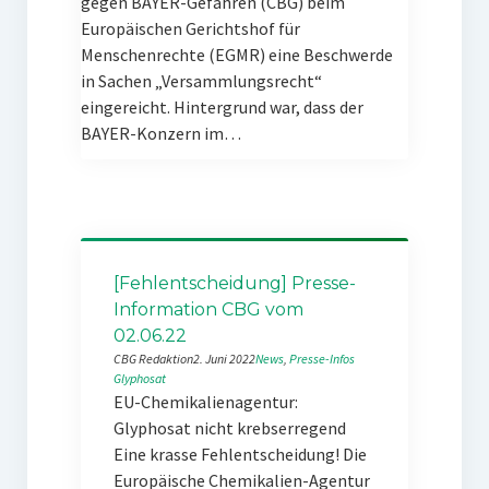
gegen BAYER-Gefahren (CBG) beim
Europäischen Gerichtshof für
Menschenrechte (EGMR) eine Beschwerde
in Sachen „Versammlungsrecht“
eingereicht. Hintergrund war, dass der
BAYER-Konzern im…
[Fehlentscheidung] Presse-
Information CBG vom
02.06.22
CBG Redaktion
2. Juni 2022
News
, 
Presse-Infos
Glyphosat
EU-Chemikalienagentur:
Glyphosat nicht krebserregend
Eine krasse Fehlentscheidung! Die
Europäische Chemikalien-Agentur