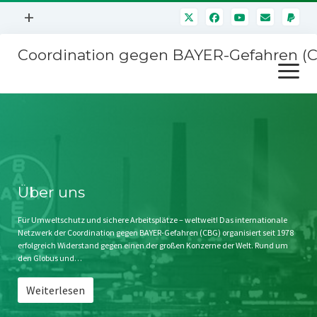
Menü
+
öffnen
Coordination gegen BAYER-Gefahren (
Mitmachen
Menü
Newsletter
öffnen
Presse
Kampagnen
Über uns
BAYER-Hauptversammlungen
Kontakt
Stichwort BAYER
Impressum
Über uns
Jahrestagung
Störfälle
Für Umweltschutz und sichere Arbeitsplätze – weltweit! Das internationale
Netzwerk der Coordination gegen BAYER-Gefahren (CBG) organisiert seit 1978
SPENDEN
erfolgreich Widerstand gegen einen der großen Konzerne der Welt. Rund um
den Globus und…
Weiterlesen