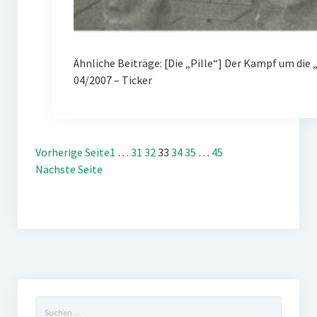
Ähnliche Beiträge: [Die „Pille“] Der Kampf um d
04/2007 – Ticker
Vorherige Seite
1
…
31
32
33
34
35
…
45
Nächste Seite
Suchen