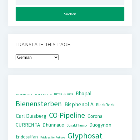
nach:
TRANSLATE THIS PAGE:
Bhopal
BAYER HV 2019
BAYER HV 2011
BAYER HV 2018
Bienensterben
Bisphenol A
BlackRock
CO-Pipeline
Carl Duisberg
Corona
CURRENTA
Dhünnaue
Duogynon
Donald Trump
Glyphosat
Endosulfan
Fridays for Future