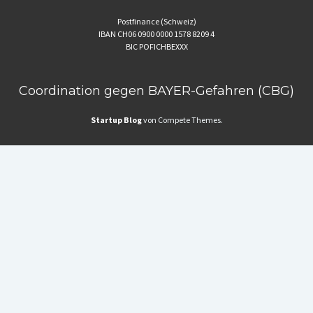
Postfinance (Schweiz)
IBAN CH06 0900 0000 1578 8209 4
BIC POFICHBEXXX
Coordination gegen BAYER-Gefahren (CBG)
Startup Blog
von Compete Themes.