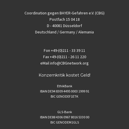
Coordination gegen BAYER-Gefahren e.V. (CBG)
Postfach 15 04 18
D - 40081 Düsseldorf
Deutschland / Germany / Alemania
Fon
+49-(0)211 - 33 39 11
Fax
+49-(0)211 - 26 11 220
eMail
info@CBGnetwork.org
Konzernkritik kostet Geld!
EthikBank
IBAN DE94 8309 4495 0003 1999 91
BIC GENODEF1ETK
GLS-Bank
IBAN DE88 4306 0967 8016 5330 00
BIC GENODEM1GLS