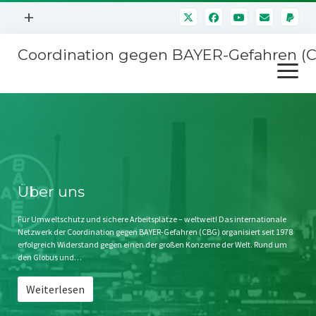
Menü
+
öffnen
Coordination gegen BAYER-Gefahren (
Mitmachen
Menü
Newsletter
öffnen
Presse
Kampagnen
Über uns
BAYER-Hauptversammlungen
Kontakt
Stichwort BAYER
Impressum
Über uns
Jahrestagung
Störfälle
Für Umweltschutz und sichere Arbeitsplätze – weltweit! Das internationale
Netzwerk der Coordination gegen BAYER-Gefahren (CBG) organisiert seit 1978
SPENDEN
erfolgreich Widerstand gegen einen der großen Konzerne der Welt. Rund um
den Globus und…
Weiterlesen