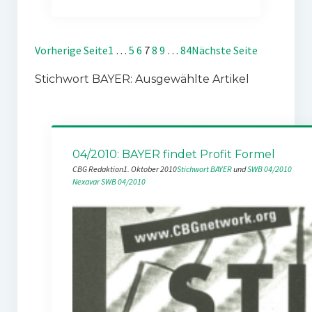
Vorherige Seite
1
…
5
6
7
8
9
…
84
Nächste Seite
Stichwort BAYER: Ausgewählte Artikel
04/2010: BAYER findet Profit Formel
CBG Redaktion
1. Oktober 2010
Stichwort BAYER
 und 
SWB 04/2010
Nexavar
SWB 04/2010