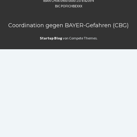
IBAN CH06 0900 0000 1578 8209 4
BIC POFICHBEXXX
Coordination gegen BAYER-Gefahren (CBG)
Startup Blog
von Compete Themes.