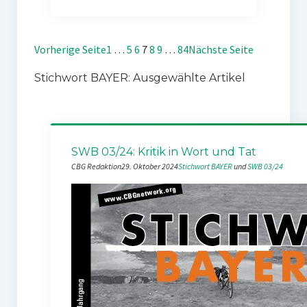
Vorherige Seite
1
…
5
6
7
8
9
…
84
Nächste Seite
Stichwort BAYER: Ausgewählte Artikel
SWB 03/24: Kritik in Wort und Tat
CBG Redaktion
29. Oktober 2024
Stichwort BAYER
 und 
SWB 03/24