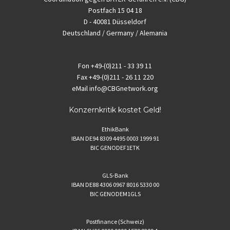
Postfach 15 04 18
D - 40081 Düsseldorf
Deutschland / Germany / Alemania
Fon
+49-(0)211 - 33 39 11
Fax
+49-(0)211 - 26 11 220
eMail
info@CBGnetwork.org
Konzernkritik kostet Geld!
EthikBank
IBAN DE94 8309 4495 0003 1999 91
BIC GENODEF1ETK
GLS-Bank
IBAN DE88 4306 0967 8016 5330 00
BIC GENODEM1GLS
Postfinance (Schweiz)