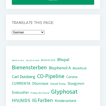
TRANSLATE THIS PAGE:
Bhopal
BAYER HV 2019
BAYER HV 2011
BAYER HV 2018
Bienensterben
Bisphenol A
BlackRock
CO-Pipeline
Carl Duisberg
Corona
CURRENTA
Dhünnaue
Duogynon
Donald Trump
Glyphosat
Endosulfan
Fridays for Future
IG Farben
HIV/AIDS
Kinderarbeit