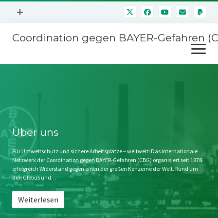
Menü
+
öffnen
Coordination gegen BAYER-Gefahren (
Mitmachen
Menü
Newsletter
öffnen
Presse
Kampagnen
Über uns
BAYER-Hauptversammlungen
Kontakt
Stichwort BAYER
Impressum
Über uns
Jahrestagung
Störfälle
Für Umweltschutz und sichere Arbeitsplätze – weltweit! Das internationale
Netzwerk der Coordination gegen BAYER-Gefahren (CBG) organisiert seit 1978
SPENDEN
erfolgreich Widerstand gegen einen der großen Konzerne der Welt. Rund um
den Globus und…
Weiterlesen