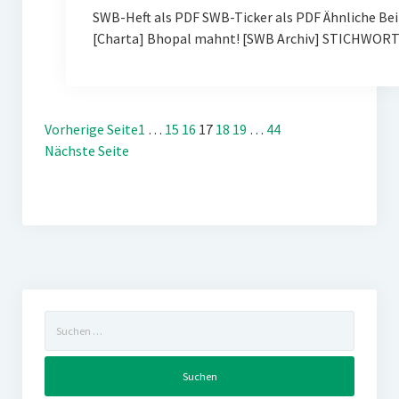
SWB-Heft als PDF SWB-Ticker als PDF Ähnliche Be
[Charta] Bhopal mahnt! [SWB Archiv] STICHWOR
Vorherige Seite
1
…
15
16
17
18
19
…
44
Nächste Seite
Suchen
nach: