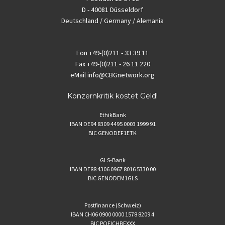
D - 40081 Düsseldorf
Deutschland / Germany / Alemania
Fon
+49-(0)211 - 33 39 11
Fax
+49-(0)211 - 26 11 220
eMail
info@CBGnetwork.org
Konzernkritik kostet Geld!
EthikBank
IBAN DE94 8309 4495 0003 1999 91
BIC GENODEF1ETK
GLS-Bank
IBAN DE88 4306 0967 8016 5330 00
BIC GENODEM1GLS
Postfinance (Schweiz)
IBAN CH06 0900 0000 1578 8209 4
BIC POFICHBEXXX