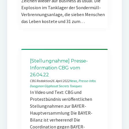
Zeichen wieder auf Business as usual. Die
Explosion im Tanklager der Sondermüll-
Verbrennungsanlage, die sieben Menschen
das Leben kostete und 31 zum…
[Stellungnahme] Presse-
Information CBG vom
26.04.22
CBG Redaktion
26. April 2022
News
, 
Presse-Infos
Duogynon
Glyphosat
Secrets Toxiques
In Video und Text: CBG und
Protestbündnis veröffentlichen
Stellungnahmen zur BAYER-
Hauptversammlung Die BAYER-
Bilanz ist verheerend! Die
Coordination gegen BAYER-