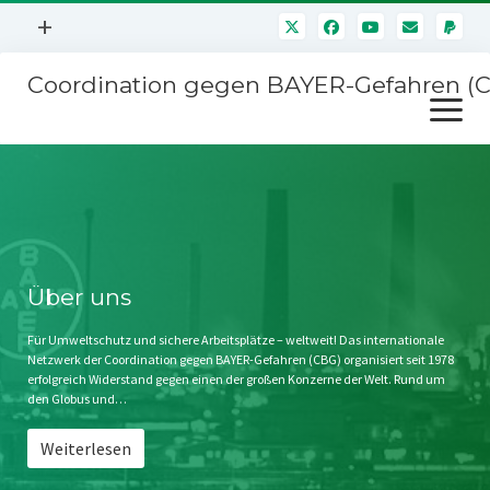
Menü
+
öffnen
Coordination gegen BAYER-Gefahren (
Mitmachen
Menü
Newsletter
öffnen
Presse
Kampagnen
Über uns
BAYER-Hauptversammlungen
Kontakt
Stichwort BAYER
Impressum
Über uns
Jahrestagung
Störfälle
Für Umweltschutz und sichere Arbeitsplätze – weltweit! Das internationale
Netzwerk der Coordination gegen BAYER-Gefahren (CBG) organisiert seit 1978
SPENDEN
erfolgreich Widerstand gegen einen der großen Konzerne der Welt. Rund um
den Globus und…
Weiterlesen