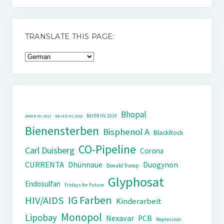
TRANSLATE THIS PAGE:
Bhopal
BAYER HV 2019
BAYER HV 2011
BAYER HV 2018
Bienensterben
Bisphenol A
BlackRock
CO-Pipeline
Carl Duisberg
Corona
CURRENTA
Dhünnaue
Duogynon
Donald Trump
Glyphosat
Endosulfan
Fridays for Future
IG Farben
HIV/AIDS
Kinderarbeit
Monopol
Lipobay
Nexavar
PCB
Repression