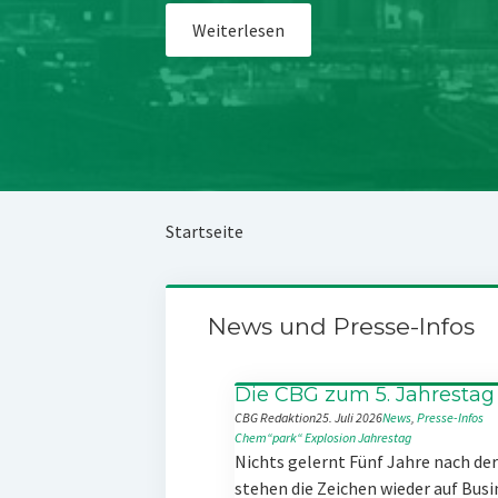
Weiterlesen
Startseite
News und Presse-Infos
Die CBG zum 5. Jahrestag
CBG Redaktion
25. Juli 2026
News
, 
Presse-Infos
Chem“park“
Explosion
Jahrestag
Nichts gelernt Fünf Jahre nach d
stehen die Zeichen wieder auf Busi