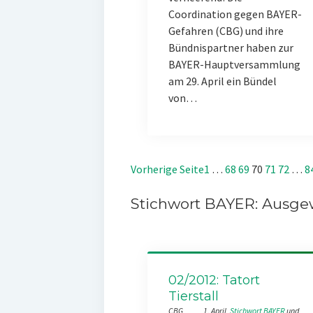
Coordination gegen BAYER-
Gefahren (CBG) und ihre
Bündnispartner haben zur
BAYER-Hauptversammlung
am 29. April ein Bündel
von…
Vorherige Seite
1
…
68
69
70
71
72
…
8
Stichwort BAYER: Ausgew
02/2012: Tatort
Tierstall
CBG
1. April
Stichwort BAYER
 und 