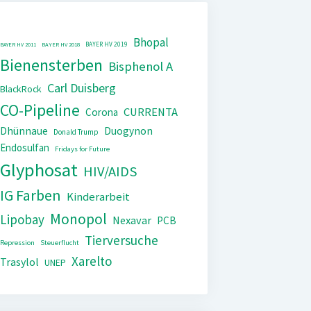
Bhopal
BAYER HV 2019
BAYER HV 2011
BAYER HV 2018
Bienensterben
Bisphenol A
Carl Duisberg
BlackRock
CO-Pipeline
CURRENTA
Corona
Dhünnaue
Duogynon
Donald Trump
Endosulfan
Fridays for Future
Glyphosat
HIV/AIDS
IG Farben
Kinderarbeit
Monopol
Lipobay
Nexavar
PCB
Tierversuche
Repression
Steuerflucht
Xarelto
Trasylol
UNEP