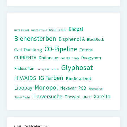
Bhopal
BAYER HV 2019
BAYER HV 2011
BAYER HV 2018
Bienensterben
Bisphenol A
BlackRock
CO-Pipeline
Carl Duisberg
Corona
CURRENTA
Dhünnaue
Duogynon
Donald Trump
Glyphosat
Endosulfan
Fridays for Future
IG Farben
HIV/AIDS
Kinderarbeit
Monopol
Lipobay
Nexavar
PCB
Repression
Tierversuche
Xarelto
Trasylol
UNEP
Steuerflucht
CBG Artikelarchiv