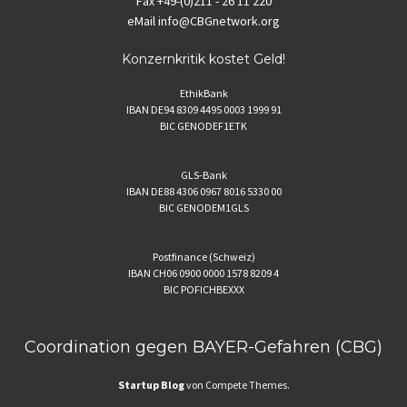
Fax
+49-(0)211 - 26 11 220
eMail
info@CBGnetwork.org
Konzernkritik kostet Geld!
EthikBank
IBAN DE94 8309 4495 0003 1999 91
BIC GENODEF1ETK
GLS-Bank
IBAN DE88 4306 0967 8016 5330 00
BIC GENODEM1GLS
Postfinance (Schweiz)
IBAN CH06 0900 0000 1578 8209 4
BIC POFICHBEXXX
Coordination gegen BAYER-Gefahren (CBG)
Startup Blog
von Compete Themes.