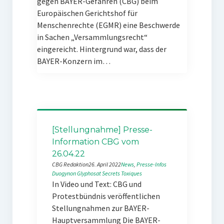
gegen BAYER-Gefahren (CBG) beim
Europäischen Gerichtshof für
Menschenrechte (EGMR) eine Beschwerde
in Sachen „Versammlungsrecht“
eingereicht. Hintergrund war, dass der
BAYER-Konzern im…
[Stellungnahme] Presse-
Information CBG vom
26.04.22
CBG Redaktion
26. April 2022
News
, 
Presse-Infos
Duogynon
Glyphosat
Secrets Toxiques
In Video und Text: CBG und
Protestbündnis veröffentlichen
Stellungnahmen zur BAYER-
Hauptversammlung Die BAYER-