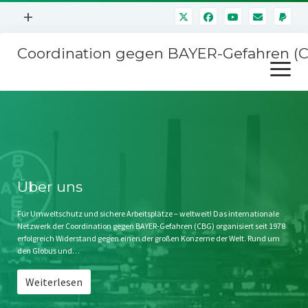
Menü
+
öffnen
Coordination gegen BAYER-Gefahren (
Mitmachen
Menü
Newsletter
öffnen
Presse
Kampagnen
Über uns
BAYER-Hauptversammlungen
Kontakt
Stichwort BAYER
Impressum
Über uns
Jahrestagung
Störfälle
Für Umweltschutz und sichere Arbeitsplätze – weltweit! Das internationale
Netzwerk der Coordination gegen BAYER-Gefahren (CBG) organisiert seit 1978
SPENDEN
erfolgreich Widerstand gegen einen der großen Konzerne der Welt. Rund um
den Globus und…
Weiterlesen