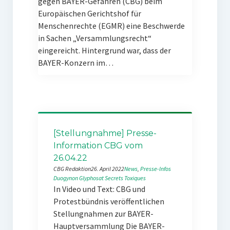
gegen BAYER-Gefahren (CBG) beim
Europäischen Gerichtshof für
Menschenrechte (EGMR) eine Beschwerde
in Sachen „Versammlungsrecht“
eingereicht. Hintergrund war, dass der
BAYER-Konzern im…
[Stellungnahme] Presse-
Information CBG vom
26.04.22
CBG Redaktion
26. April 2022
News
, 
Presse-Infos
Duogynon
Glyphosat
Secrets Toxiques
In Video und Text: CBG und
Protestbündnis veröffentlichen
Stellungnahmen zur BAYER-
Hauptversammlung Die BAYER-