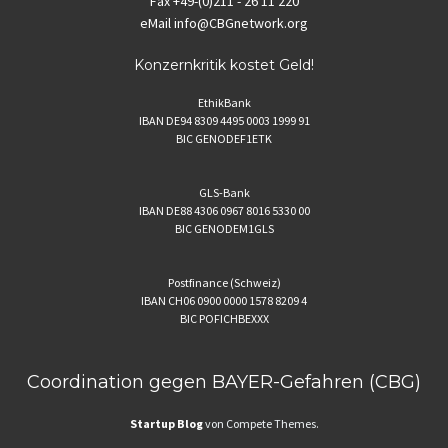
Fax
+49-(0)211 - 26 11 220
eMail
info@CBGnetwork.org
Konzernkritik kostet Geld!
EthikBank
IBAN DE94 8309 4495 0003 1999 91
BIC GENODEF1ETK
GLS-Bank
IBAN DE88 4306 0967 8016 5330 00
BIC GENODEM1GLS
Postfinance (Schweiz)
IBAN CH06 0900 0000 1578 8209 4
BIC POFICHBEXXX
Coordination gegen BAYER-Gefahren (CBG)
Startup Blog
von Compete Themes.