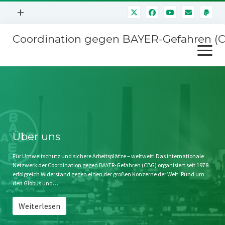
Menü
+
öffnen
Coordination gegen BAYER-Gefahren (
Mitmachen
Menü
Newsletter
öffnen
Presse
Kampagnen
Über uns
BAYER-Hauptversammlungen
Kontakt
Stichwort BAYER
Impressum
Über uns
Jahrestagung
Störfälle
Für Umweltschutz und sichere Arbeitsplätze – weltweit! Das internationale
Netzwerk der Coordination gegen BAYER-Gefahren (CBG) organisiert seit 1978
SPENDEN
erfolgreich Widerstand gegen einen der großen Konzerne der Welt. Rund um
den Globus und…
Weiterlesen