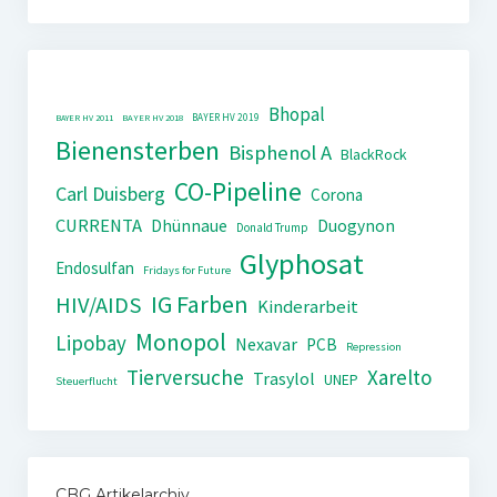
Bhopal
BAYER HV 2019
BAYER HV 2011
BAYER HV 2018
Bienensterben
Bisphenol A
BlackRock
CO-Pipeline
Carl Duisberg
Corona
CURRENTA
Dhünnaue
Duogynon
Donald Trump
Glyphosat
Endosulfan
Fridays for Future
IG Farben
HIV/AIDS
Kinderarbeit
Monopol
Lipobay
Nexavar
PCB
Repression
Tierversuche
Xarelto
Trasylol
UNEP
Steuerflucht
CBG Artikelarchiv