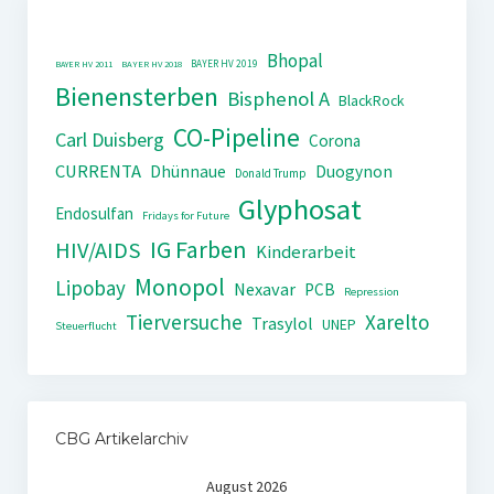
Bhopal
BAYER HV 2019
BAYER HV 2011
BAYER HV 2018
Bienensterben
Bisphenol A
BlackRock
CO-Pipeline
Carl Duisberg
Corona
CURRENTA
Dhünnaue
Duogynon
Donald Trump
Glyphosat
Endosulfan
Fridays for Future
IG Farben
HIV/AIDS
Kinderarbeit
Monopol
Lipobay
Nexavar
PCB
Repression
Tierversuche
Xarelto
Trasylol
UNEP
Steuerflucht
CBG Artikelarchiv
August 2026