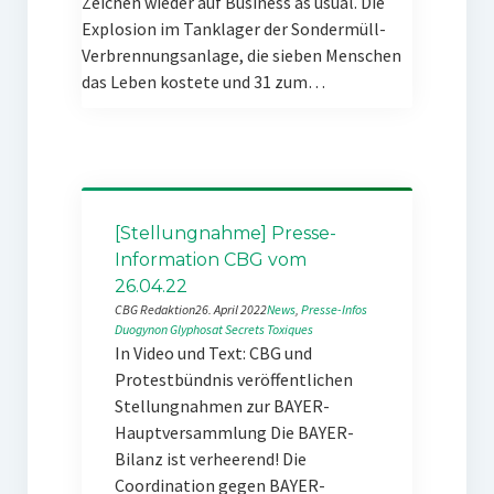
Zeichen wieder auf Business as usual. Die
Explosion im Tanklager der Sondermüll-
Verbrennungsanlage, die sieben Menschen
das Leben kostete und 31 zum…
[Stellungnahme] Presse-
Information CBG vom
26.04.22
CBG Redaktion
26. April 2022
News
, 
Presse-Infos
Duogynon
Glyphosat
Secrets Toxiques
In Video und Text: CBG und
Protestbündnis veröffentlichen
Stellungnahmen zur BAYER-
Hauptversammlung Die BAYER-
Bilanz ist verheerend! Die
Coordination gegen BAYER-