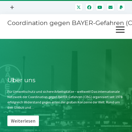
Menü
+
öffnen
Coordination gegen BAYER-Gefahren (
Mitmachen
Menü
Newsletter
öffnen
Presse
Kampagnen
Über uns
BAYER-Hauptversammlungen
Kontakt
Stichwort BAYER
Impressum
Über uns
Jahrestagung
Störfälle
Für Umweltschutz und sichere Arbeitsplätze – weltweit! Das internationale
Netzwerk der Coordination gegen BAYER-Gefahren (CBG) organisiert seit 1978
SPENDEN
erfolgreich Widerstand gegen einen der großen Konzerne der Welt. Rund um
den Globus und…
Weiterlesen