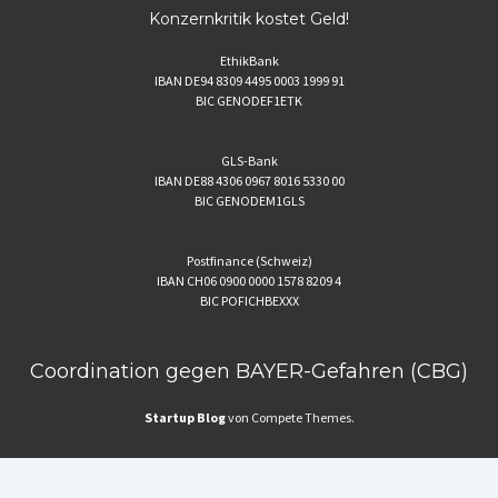
Konzernkritik kostet Geld!
EthikBank
IBAN DE94 8309 4495 0003 1999 91
BIC GENODEF1ETK
GLS-Bank
IBAN DE88 4306 0967 8016 5330 00
BIC GENODEM1GLS
Postfinance (Schweiz)
IBAN CH06 0900 0000 1578 8209 4
BIC POFICHBEXXX
Coordination gegen BAYER-Gefahren (CBG)
Startup Blog
von Compete Themes.