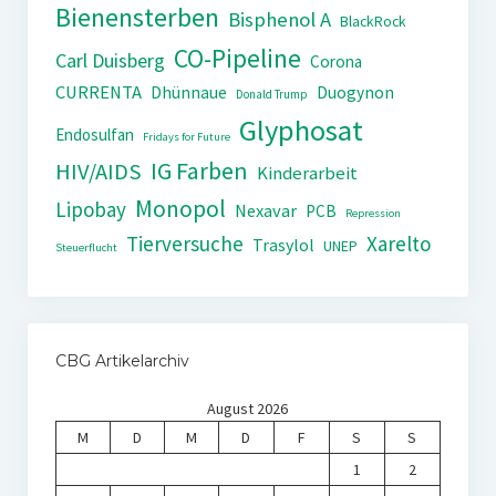
Bienensterben
Bisphenol A
BlackRock
CO-Pipeline
Carl Duisberg
Corona
CURRENTA
Dhünnaue
Duogynon
Donald Trump
Glyphosat
Endosulfan
Fridays for Future
IG Farben
HIV/AIDS
Kinderarbeit
Monopol
Lipobay
Nexavar
PCB
Repression
Tierversuche
Xarelto
Trasylol
UNEP
Steuerflucht
CBG Artikelarchiv
August 2026
M
D
M
D
F
S
S
1
2