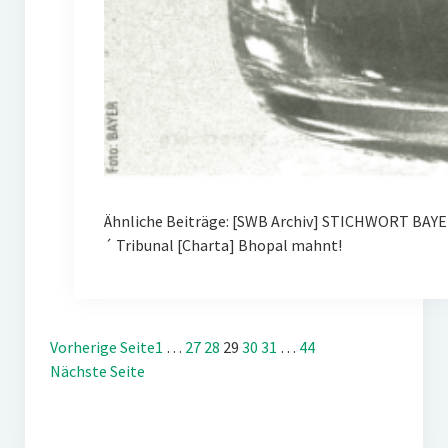
Ähnliche Beiträge: [SWB Archiv] STICHWORT BAYE
´ Tribunal [Charta] Bhopal mahnt!
Vorherige Seite
1
…
27
28
29
30
31
…
44
Nächste Seite