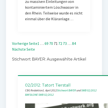
zu massiven Einleitungen von
kontaminiertem Löschwasser in
den Rhein. Teilweise wurde es nicht
einmal über die Kläranlage…
Vorherige Seite
1
…
69
70
71
72
73
…
84
Nächste Seite
Stichwort BAYER: Ausgewählte Artikel
02/2012: Tatort Tierstall
CBG Redaktion
1. April 2012
Stichwort BAYER
 und 
SWB 02/2012
BAYSILONE
SWB 02/2012