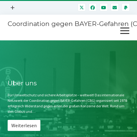
Menü
+
öffnen
Coordination gegen BAYER-Gefahren (
Mitmachen
Menü
Newsletter
öffnen
Presse
Kampagnen
Über uns
BAYER-Hauptversammlungen
Kontakt
Stichwort BAYER
Impressum
Über uns
Jahrestagung
Störfälle
Für Umweltschutz und sichere Arbeitsplätze – weltweit! Das internationale
Netzwerk der Coordination gegen BAYER-Gefahren (CBG) organisiert seit 1978
SPENDEN
erfolgreich Widerstand gegen einen der großen Konzerne der Welt. Rund um
den Globus und…
Weiterlesen