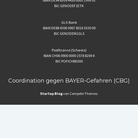
IBAN DE94 8309 4495 0003 1999 91
BIC GENODEF1ETK
GLS-Bank
IBAN DE88 4306 0967 8016 5330 00
BIC GENODEM1GLS
Postfinance (Schweiz)
IBAN CH06 0900 0000 1578 8209 4
BIC POFICHBEXXX
Coordination gegen BAYER-Gefahren (CBG)
Startup Blog
von Compete Themes.