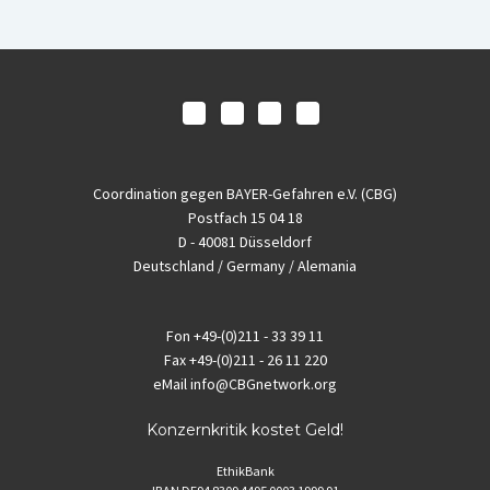
Coordination gegen BAYER-Gefahren e.V. (CBG)
Postfach 15 04 18
D - 40081 Düsseldorf
Deutschland / Germany / Alemania
Fon
+49-(0)211 - 33 39 11
Fax
+49-(0)211 - 26 11 220
eMail
info@CBGnetwork.org
Konzernkritik kostet Geld!
EthikBank